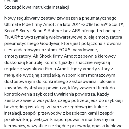
Opaski
Szczegółowa instrukcja instalacji
Nowy regulowany zestaw zawieszenia pneumatycznego
Ultimate Ride firmy Arnott na lata 2014-2019 Indian® Scout®,
Scout® Sixty i Scout® Bobber bez ABS oferuje technologię
TruAIR® z wytrzymałą wielowarstwową tuleją amortyzatora
pneumatycznego Goodyear, która jest połączona z dwoma
niestandardowymi azotami FOX® -naładowane,
amortyzatory. Air Shock firmy Arnott zapewnia kierowcy
doskonałą kontrolę, komfort jazdy i znacznie większą
regulację wysokości.Firma Arnott łączy amortyzatory z
małą, ale wydajną sprężarką, wspornikiem montażowym
dostosowanym do konkretnego zastosowania i blokiem
zaworów dystrybucji powietrza, który zawiera tłumik do
kontrolowania szybkości uwalniania powietrza. Każdy
zestaw zawiera wszystko, czego potrzebujesz do szybkiej i
bezbłędnej instalacji, w tym szczegółową instrukcję
instalacji, zespół przewodów z bezpiecznikami i zespół
przekaźnika, przełącznik napompowania montowany na
kierownicy, wszystkie niezbędne przewody, opaski kablowe,