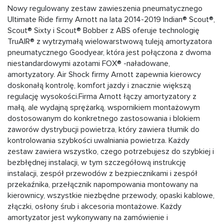
Nowy regulowany zestaw zawieszenia pneumatycznego
Ultimate Ride firmy Arnott na lata 2014-2019 Indian® Scout®,
Scout® Sixty i Scout® Bobber z ABS oferuje technologię
TruAIR® z wytrzymałą wielowarstwową tuleją amortyzatora
pneumatycznego Goodyear, która jest połączona z dwoma
niestandardowymi azotami FOX® -naładowane,
amortyzatory. Air Shock firmy Arnott zapewnia kierowcy
doskonałą kontrolę, komfort jazdy i znacznie większą
regulację wysokości.Firma Arnott łączy amortyzatory z
małą, ale wydajną sprężarką, wspornikiem montażowym
dostosowanym do konkretnego zastosowania i blokiem
zaworów dystrybucji powietrza, który zawiera tłumik do
kontrolowania szybkości uwalniania powietrza. Każdy
zestaw zawiera wszystko, czego potrzebujesz do szybkiej i
bezbłędnej instalacji, w tym szczegółową instrukcję
instalacji, zespół przewodów z bezpiecznikami i zespół
przekaźnika, przełącznik napompowania montowany na
kierownicy, wszystkie niezbędne przewody, opaski kablowe,
złączki, osłony śrub i akcesoria montażowe. Każdy
amortyzator jest wykonywany na zamówienie i