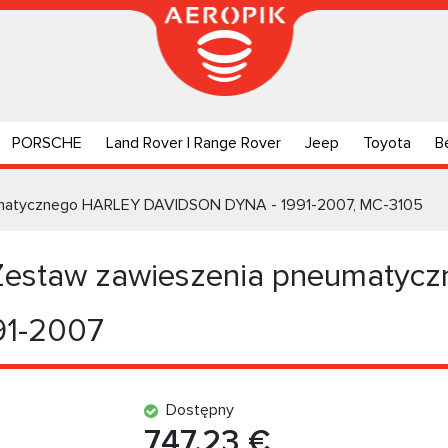
PORSCHE
Land Rover | Range Rover
Jeep
Toyota
B
matycznego HARLEY DAVIDSON DYNA - 1991-2007, MC-3105
staw zawieszenia pneumatyc
91-2007
Dostępny
747.23 €