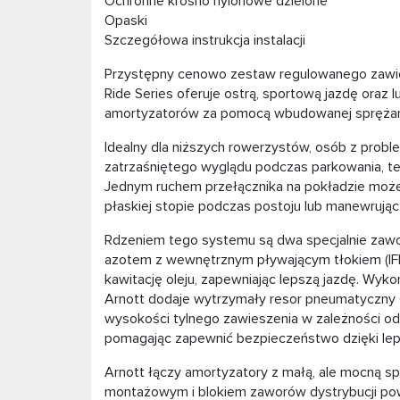
Ochronne krosno nylonowe dzielone
Opaski
Szczegółowa instrukcja instalacji
Przystępny cenowo zestaw regulowanego zawi
Ride Series oferuje ostrą, sportową jazdę oraz
amortyzatorów za pomocą wbudowanej sprężarki
Idealny dla niższych rowerzystów, osób z proble
zatrzaśniętego wyglądu podczas parkowania, te
Jednym ruchem przełącznika na pokładzie możes
płaskiej stopie podczas postoju lub manewrują
Rdzeniem tego systemu są dwa specjalnie zawo
azotem z wewnętrznym pływającym tłokiem (IFP), 
kawitację oleju, zapewniając lepszą jazdę. Wyko
Arnott dodaje wytrzymały resor pneumatyczny 
wysokości tylnego zawieszenia w zależności od 
pomagając zapewnić bezpieczeństwo dzięki lepsze
Arnott łączy amortyzatory z małą, ale mocną s
montażowym i blokiem zaworów dystrybucji powie