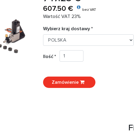
607.50 €
bez VAT
Wartość VAT 23%
Wybierz kraj dostawy *
Ilość *
Zamówienie
F