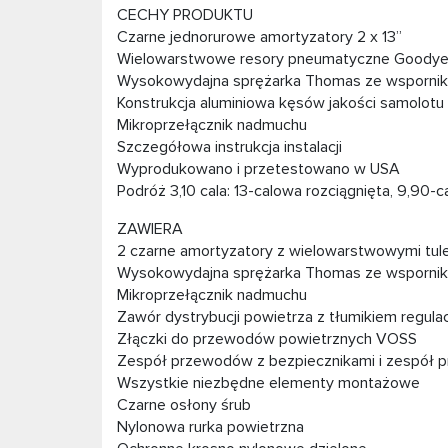
CECHY PRODUKTU
Czarne jednorurowe amortyzatory 2 x 13”
Wielowarstwowe resory pneumatyczne Goodyear
Wysokowydajna sprężarka Thomas ze wspornik
Konstrukcja aluminiowa kęsów jakości samolotu
Mikroprzełącznik nadmuchu
Szczegółowa instrukcja instalacji
Wyprodukowano i przetestowano w USA
Podróż 3,10 cala: 13-calowa rozciągnięta, 9,90-
ZAWIERA
2 czarne amortyzatory z wielowarstwowymi tu
Wysokowydajna sprężarka Thomas ze wspornik
Mikroprzełącznik nadmuchu
Zawór dystrybucji powietrza z tłumikiem regulac
Złączki do przewodów powietrznych VOSS
Zespół przewodów z bezpiecznikami i zespół p
Wszystkie niezbędne elementy montażowe
Czarne osłony śrub
Nylonowa rurka powietrzna