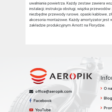
uwalniania powietrza. Każdy zestaw zawiera wsz
instalacji; instrukcja obsługi, wiązka przewodó
niezbędne przewody rurowe, opaski kablowe, złą
akcesoria montażowe. Każdy amortyzator jest 
zakładzie produkcyjnym Arnott na Florydzie.
Info
O n
office@aeropik.com
Blo
Facebook
Pro
YouTube