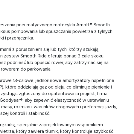
eszenia pneumatycznego motocykla Arnott® Smooth
 luksus pompowania lub spuszczania powietrza z tylnych
 i przełącznika.
mami z poruszaniem się lub tych, którzy szukają
n zestaw Smooth Ride oferuje ponad 3 cale skoku.
z podnieść lub opuścić rower, aby zatrzymać się na
c rowerem do parkowania.
rowe 13-calowe, jednorurowe amortyzatory napełnione
które oddzielają gaz od oleju, co eliminuje pienienie i
rzystując zgłoszony do opatentowania projekt, firma
Goodyear®, aby zapewnić elastyczność w ustawianiu
masy, rozmiaru, warunków drogowych i preferencji jazdy,
j kontroli i stabilność.
prężarką, specjalnie zaprojektowanym wspornikiem
trza, który zawiera tłumik, który kontroluje szybkość