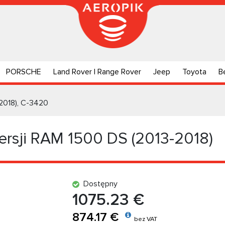
PORSCHE
Land Rover | Range Rover
Jeep
Toyota
B
2018), C-3420
rsji RAM 1500 DS (2013-2018)
Dostępny
1075.23 €
874.17 €
bez VAT