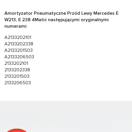
Amortyzator Pneumatyczne Przód Lewy Mercedes E
W213, E 238 4Matic następującymi oryginalnymi
numerami:
A2133202101
A2133202338
A2133201503
A2133206503
2133202101
2133202338
2133201503
2133206503