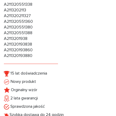
A211320551338
A2113202113
A211320211327
A211320551360
A211320551380
A211320551388
A2113201938
A211320193838
A211320193860
A211320193880
15 lat doświadczenia
Nowy produkt
Orginalny wzór
2 lata gwarancji
Sprawdzona jakość
Szybka dostawa do 24 godzin