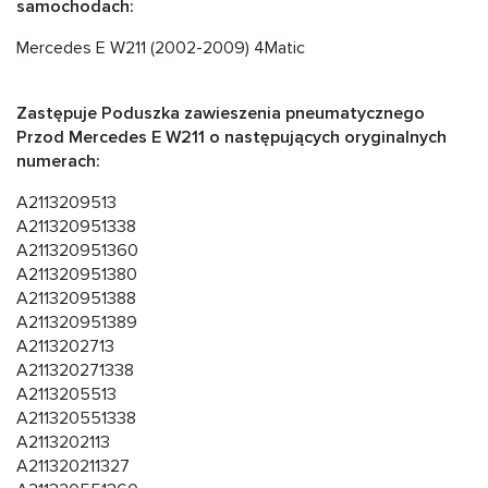
samochodach:
Mercedes E W211 (2002-2009) 4Matic
Zastępuje Poduszka zawieszenia pneumatycznego
Przod Mercedes E W211 o następujących oryginalnych
numerach:
A2113209513
A211320951338
A211320951360
A211320951380
A211320951388
A211320951389
A2113202713
A211320271338
A2113205513
A211320551338
A2113202113
A211320211327