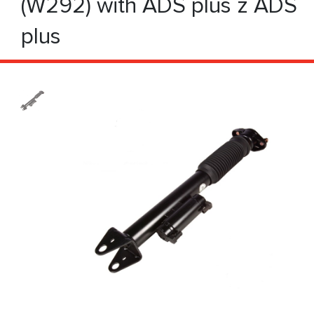
(W292) with ADS plus z ADS
plus