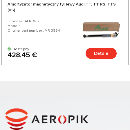
Amortyzator magnetyczny tył lewy Audi TT, TT RS, TTS
(8S)
Importer : AEROPIK
Model :
Original part number : MR-3854
Dostępny
Detale
428.45 €