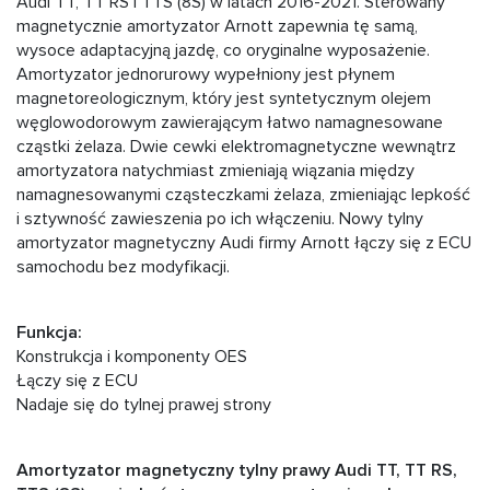
Audi TT, TT RS i TTS (8S) w latach 2016-2021. Sterowany
magnetycznie amortyzator Arnott zapewnia tę samą,
wysoce adaptacyjną jazdę, co oryginalne wyposażenie.
Amortyzator jednorurowy wypełniony jest płynem
magnetoreologicznym, który jest syntetycznym olejem
węglowodorowym zawierającym łatwo namagnesowane
cząstki żelaza. Dwie cewki elektromagnetyczne wewnątrz
amortyzatora natychmiast zmieniają wiązania między
namagnesowanymi cząsteczkami żelaza, zmieniając lepkość
i sztywność zawieszenia po ich włączeniu. Nowy tylny
amortyzator magnetyczny Audi firmy Arnott łączy się z ECU
samochodu bez modyfikacji.
Funkcja:
Konstrukcja i komponenty OES
Łączy się z ECU
Nadaje się do tylnej prawej strony
Amortyzator magnetyczny tylny prawy Audi TT, TT RS,