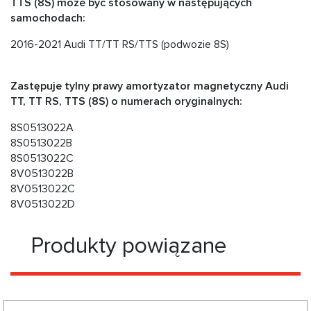
TTS (8S) może być stosowany w następujących
samochodach:
2016-2021 Audi TT/TT RS/TTS (podwozie 8S)
Zastępuje tylny prawy amortyzator magnetyczny Audi
TT, TT RS, TTS (8S) o numerach oryginalnych:
8S0513022A
8S0513022B
8S0513022C
8V0513022B
8V0513022C
8V0513022D
Produkty powiązane