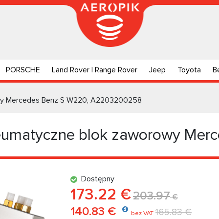
PORSCHE
Land Rover | Range Rover
Jeep
Toyota
B
wy Mercedes Benz S W220, A2203200258
eumatyczne blok zaworowy Mer
Dostępny
173.22 €
203.97
€
140.83 €
165.83 €
bez VAT