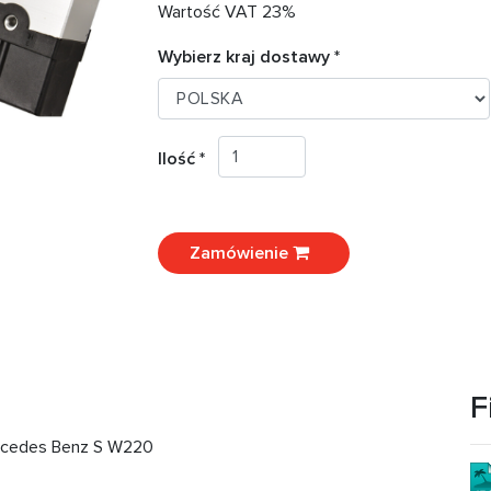
Wartość VAT 23%
Wybierz kraj dostawy *
Ilość *
Zamówienie
F
rcedes Benz S W220