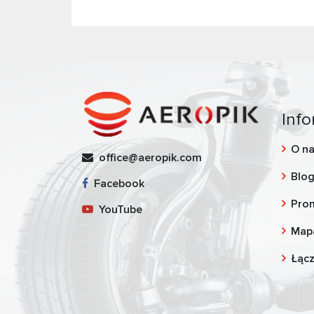
Info
O n
office@aeropik.com
Blo
Facebook
Pro
YouTube
Map
Łąc