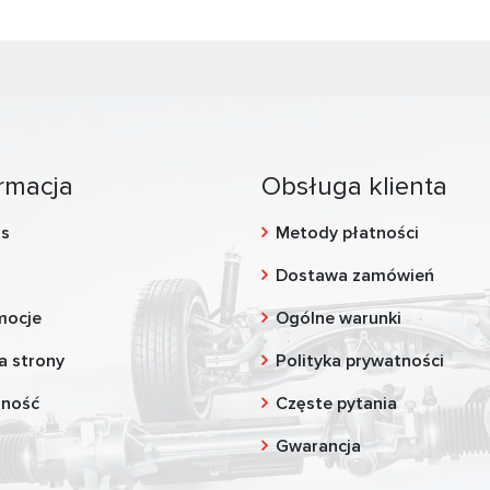
rmacja
Obsługa klienta
as
Metody płatności
g
Dostawa zamówień
mocje
Ogólne warunki
a strony
Polityka prywatności
zność
Częste pytania
Gwarancja