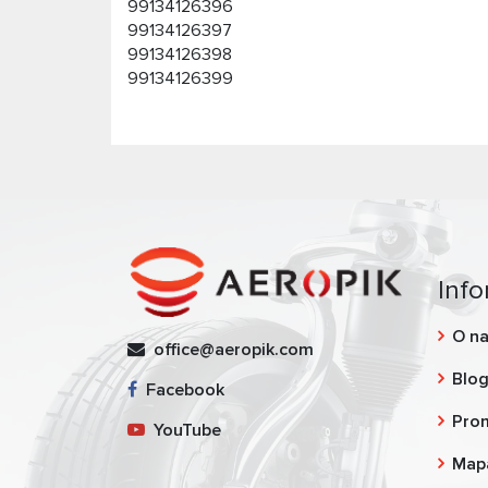
99134126396
99134126397
99134126398
99134126399
Info
O n
office@aeropik.com
Blo
Facebook
Pro
YouTube
Map