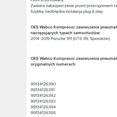
Pełni zmontowany
Zawiera zabezpieczenie przed przeciążeniem 
Szybka, bezbłędna instalacja plug & play
OES Wabco Kompresor zawieszenia pneumat
następujących typach samochodów:
2014-2019 Porsche 911 (GT3, RS, Speedster)
OES Wabco Kompresor zawieszenia pneumat
oryginalnych numerach:
99134126390
99134126391
99134126392
99134126393
99134126394
99134126395