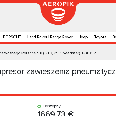
PORSCHE
Land Rover | Range Rover
Jeep
Toyota
B
tycznego Porsche 911 (GT3, RS, Speedster), P-4092
esor zawieszenia pneumatyczn
Dostępny
1669.73 €