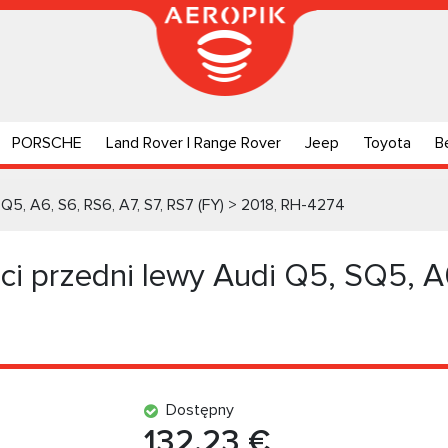
PORSCHE
Land Rover | Range Rover
Jeep
Toyota
B
Q5, A6, S6, RS6, A7, S7, RS7 (FY) > 2018, RH-4274
i przedni lewy Audi Q5, SQ5, A6
Dostępny
132.23 €