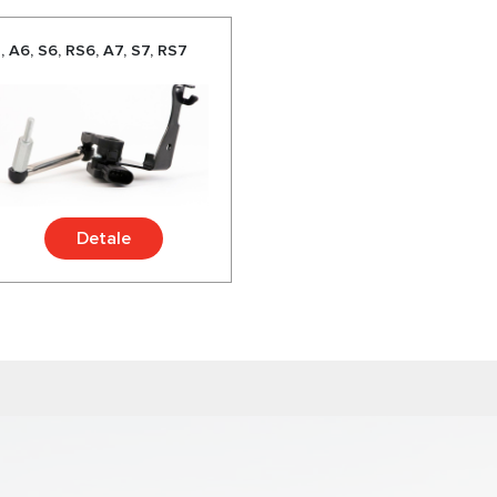
 A6, S6, RS6, A7, S7, RS7
Detale