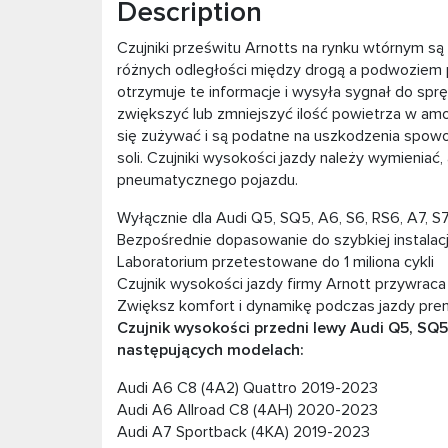
Description
Czujniki prześwitu Arnotts na rynku wtórnym 
różnych odległości między drogą a podwoziem p
otrzymuje te informacje i wysyła sygnał do sp
zwiększyć lub zmniejszyć ilość powietrza w am
się zużywać i są podatne na uszkodzenia spow
soli. Czujniki wysokości jazdy należy wymienia
pneumatycznego pojazdu.
Wyłącznie dla Audi Q5, SQ5, A6, S6, RS6, A7, S7
Bezpośrednie dopasowanie do szybkiej instalacji
Laboratorium przetestowane do 1 miliona cykli
Czujnik wysokości jazdy firmy Arnott przywrac
Zwiększ komfort i dynamikę podczas jazdy pr
Czujnik wysokości przedni lewy Audi Q5, SQ
następujących modelach:
Audi A6 C8 (4A2) Quattro 2019-2023
Audi A6 Allroad C8 (4AH) 2020-2023
Audi A7 Sportback (4KA) 2019-2023