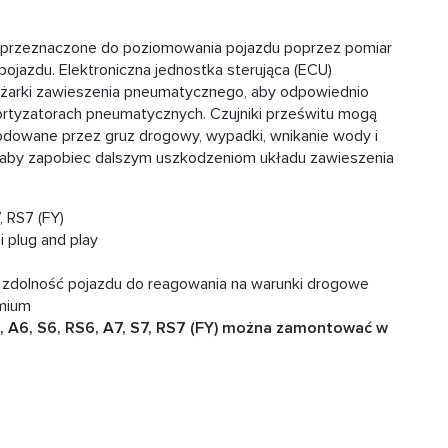
są przeznaczone do poziomowania pojazdu poprzez pomiar
ojazdu. Elektroniczna jednostka sterująca (ECU)
rężarki zawieszenia pneumatycznego, aby odpowiednio
ortyzatorach pneumatycznych. Czujniki prześwitu mogą
odowane przez gruz drogowy, wypadki, wnikanie wody i
ć, aby zapobiec dalszym uszkodzeniom układu zawieszenia
, RS7 (FY)
 plug and play
a zdolność pojazdu do reagowania na warunki drogowe
emium
5, A6, S6, RS6, A7, S7, RS7 (FY) można zamontować w