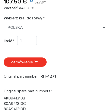
107.50 €
bez VAT
Wartość VAT 23%
Wybierz kraj dostawy *
Ilość *
Zamówienie
Original part number :
RH-4271
Original spare part numbers :
4K0941310B
80A941310C
80A941310D