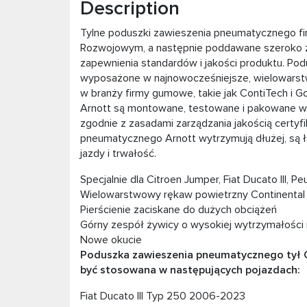
Description
Tylne poduszki zawieszenia pneumatycznego f
Rozwojowym, a następnie poddawane szeroko z
zapewnienia standardów i jakości produktu. Po
wyposażone w najnowocześniejsze, wielowars
w branży firmy gumowe, takie jak ContiTech i 
Arnott są montowane, testowane i pakowane w 
zgodnie z zasadami zarządzania jakością certyf
pneumatycznego Arnott wytrzymują dłużej, są ł
jazdy i trwałość.
Specjalnie dla Citroen Jumper, Fiat Ducato III, P
Wielowarstwowy rękaw powietrzny Continental
Pierścienie zaciskane do dużych obciążeń
Górny zespół żywicy o wysokiej wytrzymałości i
Nowe okucie
Poduszka zawieszenia pneumatycznego tył Ci
być stosowana w następujących pojazdach:
Fiat Ducato III Typ 250 2006-2023