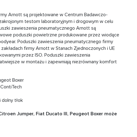
irmy Arnott są projektowane w Centrum Badawczo-
akrojonym testom laboratoryjnym i drogowym w celu
duszki zawieszenia pneumatycznego Arnott są
twowe poduszki powietrzne produkowane przez wiodące
Goodyear. Poduszki zawieszenia pneumatycznego firmy
zakładach firmy Arnott w Stanach Zjednoczonych i UE
ikowanymi przez ISO. Poduszki zawieszenia
atwiejsze w montażu i zapewniają niezrównany komfort
eugeot Boxer
 ContiTech
 dolny tłok
troen Jumper, Fiat Ducato III, Peugeot Boxer może