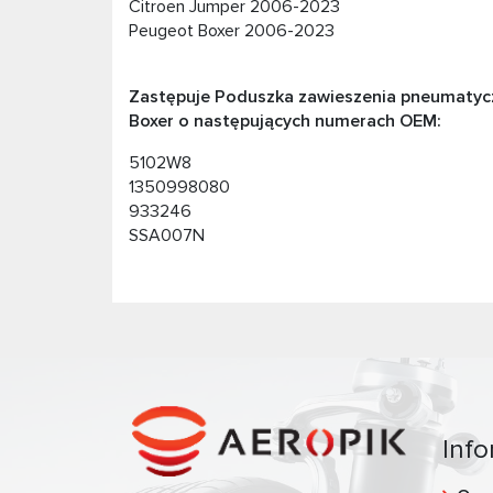
Citroen Jumper 2006-2023
Peugeot Boxer 2006-2023
Zastępuje Poduszka zawieszenia pneumatyczn
Boxer o następujących numerach OEM:
5102W8
1350998080
933246
SSA007N
Info