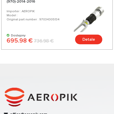
(970)-2014-2016
Importer : AEROPIK
Model :
Original part number : 97034305134
Dostępny
695.98 €
Detale
736.98 €