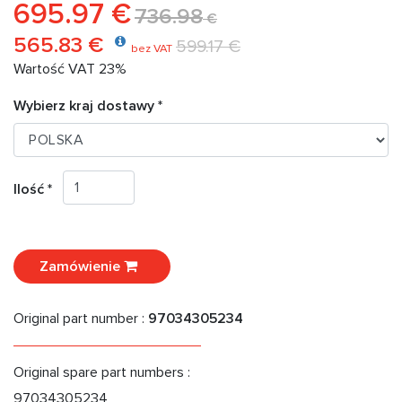
695.97 €
736.98
€
565.83 €
599.17 €
bez VAT
Wartość VAT 23%
Wybierz kraj dostawy *
Ilość *
Zamówienie
Original part number :
97034305234
Original spare part numbers :
97034305234