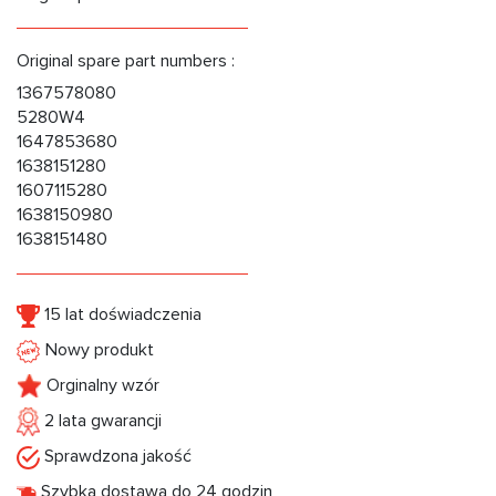
Original spare part numbers :
1367578080
5280W4
1647853680
1638151280
1607115280
1638150980
1638151480
15 lat doświadczenia
Nowy produkt
Orginalny wzór
2 lata gwarancji
Sprawdzona jakość
Szybka dostawa do 24 godzin