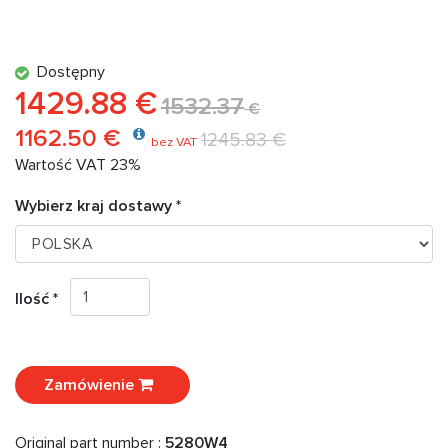
Dostępny
1429.88 €
1532.37
€
1162.50 €
1245.83 €
bez VAT
Wartość VAT 23%
Wybierz kraj dostawy *
Ilość *
Zamówienie
Original part number :
5280W4