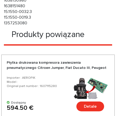
1638150980
1638151480
15.1550-0032.3
15.1550-0019.3
1357253080
Produkty powiązane
Płytka drukowana kompresora zawieszenia
pneumatycznego Citroen Jumper, Fiat Ducato III, Peugeot
Boxer
Importer : AEROPIK
Model :
Original part number : 1607115280
Dostępny
Detale
594.50 €