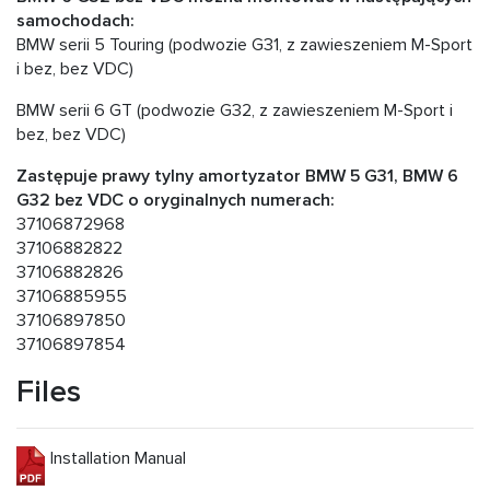
samochodach:
BMW serii 5 Touring (podwozie G31, z zawieszeniem M-Sport
i bez, bez VDC)
BMW serii 6 GT (podwozie G32, z zawieszeniem M-Sport i
bez, bez VDC)
Zastępuje prawy tylny amortyzator BMW 5 G31, BMW 6
G32 bez VDC o oryginalnych numerach:
37106872968
37106882822
37106882826
37106885955
37106897850
37106897854
Files
Installation Manual