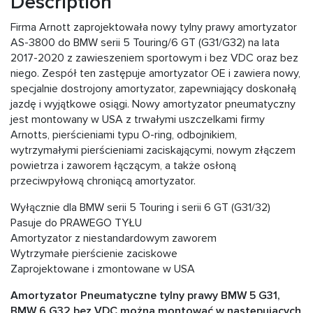
Description
Firma Arnott zaprojektowała nowy tylny prawy amortyzator
AS-3800 do BMW serii 5 Touring/6 GT (G31/G32) na lata
2017-2020 z zawieszeniem sportowym i bez VDC oraz bez
niego. Zespół ten zastępuje amortyzator OE i zawiera nowy,
specjalnie dostrojony amortyzator, zapewniający doskonałą
jazdę i wyjątkowe osiągi. Nowy amortyzator pneumatyczny
jest montowany w USA z trwałymi uszczelkami firmy
Arnotts, pierścieniami typu O-ring, odbojnikiem,
wytrzymałymi pierścieniami zaciskającymi, nowym złączem
powietrza i zaworem łączącym, a także osłoną
przeciwpyłową chroniącą amortyzator.
Wyłącznie dla BMW serii 5 Touring i serii 6 GT (G31/32)
Pasuje do PRAWEGO TYŁU
Amortyzator z niestandardowym zaworem
Wytrzymałe pierścienie zaciskowe
Zaprojektowane i zmontowane w USA
Amortyzator Pneumatyczne tylny prawy BMW 5 G31,
BMW 6 G32 bez VDC można montować w następujących