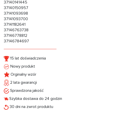
37140141445
37140150957
37141093698
37141093700
37141182641
37146763738
37146778812
37146784697
15 lat doświadczenia
Nowy produkt
Orginalny wzór
2 lata gwarancji
Sprawdzona jakość
Szybka dostawa do 24 godzin
30 dni na zwrot produktu