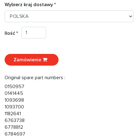
Wybierz kraj dostawy *
Ilość *
Zamówienie
Original spare part numbers :
0150957
0141445
1093698
1093700
1182641
6763738
6778812
6784697