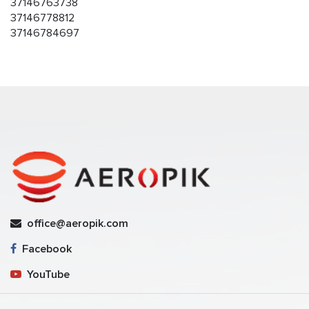
37146763738
37146778812
37146784697
office@aeropik.com
Facebook
YouTube