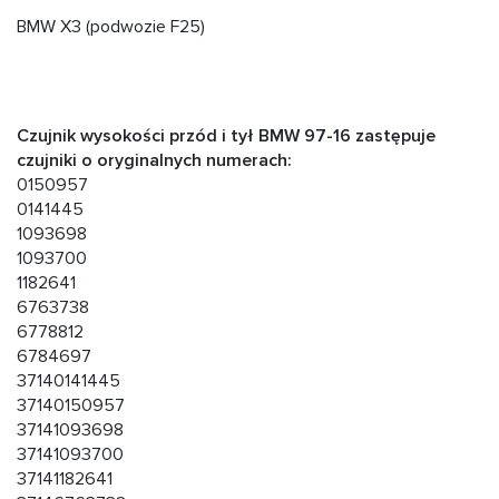
BMW X3 (podwozie F25)
Czujnik wysokości przód i tył BMW 97-16 zastępuje
czujniki o oryginalnych numerach:
0150957
0141445
1093698
1093700
1182641
6763738
6778812
6784697
37140141445
37140150957
37141093698
37141093700
37141182641