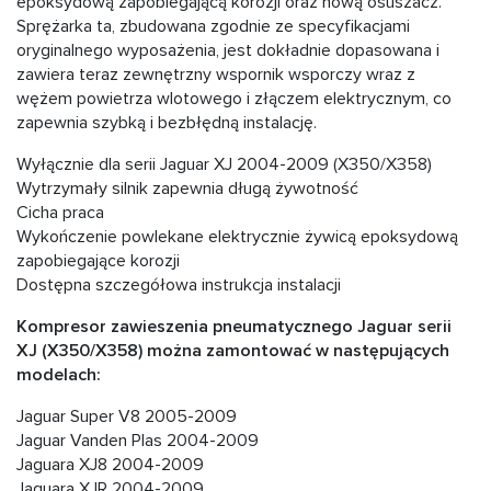
epoksydową zapobiegającą korozji oraz nową osuszacz.
Sprężarka ta, zbudowana zgodnie ze specyfikacjami
oryginalnego wyposażenia, jest dokładnie dopasowana i
zawiera teraz zewnętrzny wspornik wsporczy wraz z
wężem powietrza wlotowego i złączem elektrycznym, co
zapewnia szybką i bezbłędną instalację.
Wyłącznie dla serii Jaguar XJ 2004-2009 (X350/X358)
Wytrzymały silnik zapewnia długą żywotność
Cicha praca
Wykończenie powlekane elektrycznie żywicą epoksydową
zapobiegające korozji
Dostępna szczegółowa instrukcja instalacji
Kompresor zawieszenia pneumatycznego Jaguar serii
XJ (X350/X358) można zamontować w następujących
modelach:
Jaguar Super V8 2005-2009
Jaguar Vanden Plas 2004-2009
Jaguara XJ8 2004-2009
Jaguara XJR 2004-2009