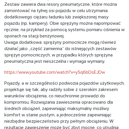
Zestaw zawiera dwa resory pneumatyczne, które można
zamontować na tylnej osi pojazdu w celu utrzymania
dodatkowego ciężaru ładunku lub zwiększonej masy
pojazdu (np. kampery). Obie sprężyny można napompować
ręcznie, na przykład za pomocą systemu pomiaru ciśnienia w
oponach na stacji benzynowej.
Uwaga dodatkowa: sprężyny pomocnicze mogą również
działać jako „część zamienna” do istniejących zestawów
sprężyn pomocniczych, w przypadku których sprężyna
pneumatyczna jest nieszczelna i wymaga wymiany.
https://www.youtube.com/watch?v=ySq6bDsEJDw
Pojazdy, a w szczególności podwozia pojazdów użytkowych,
projektuje się tak, aby radziły sobie z szerokim zakresem
warunków obciążenia, co nieuchronnie prowadzi do
kompromisu. Rozwiązania zawieszenia opracowano dla
średnich obciążeń, zapewniając maksymalny możliwy
komfort w stanie pustym, a jednocześnie zapewniając
niezbędne bezpieczeństwo przy pełnym obciążeniu. W
rezultacie zawieszenie może być zbyt mocne, co utrudnia