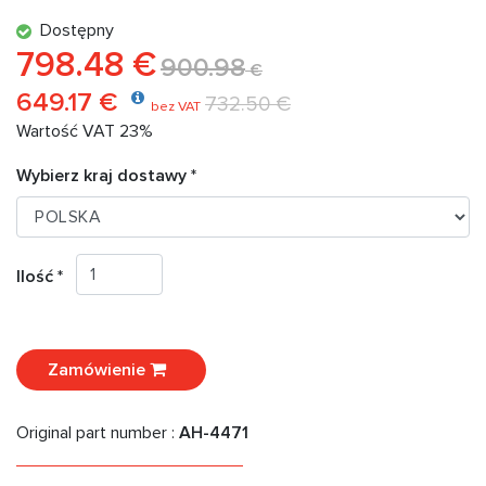
Dostępny
798.48 €
900.98
€
649.17 €
732.50 €
bez VAT
Wartość VAT 23%
Wybierz kraj dostawy *
Ilość *
Zamówienie
Original part number :
AH-4471