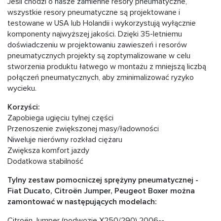
Jeśli chodzi o nasze zamienne resory pneumatyczne,
wszystkie resory pneumatyczne są projektowane i
testowane w USA lub Holandii i wykorzystują wyłącznie
komponenty najwyższej jakości. Dzięki 35-letniemu
doświadczeniu w projektowaniu zawieszeń i resorów
pneumatycznych projekty są zoptymalizowane w celu
stworzenia produktu łatwego w montażu z mniejszą liczbą
połączeń pneumatycznych, aby zminimalizować ryzyko
wycieku.
Korzyści:
Zapobiega ugięciu tylnej części
Przenoszenie zwiększonej masy/ładowności
Niweluje nierówny rozkład ciężaru
Zwiększa komfort jazdy
Dodatkowa stabilność
Tylny zestaw pomocniczej sprężyny pneumatycznej
-
Fiat Ducato, Citroën Jumper, Peugeot Boxer można
zamontować w następujących modelach:
Citroën Jumper (podwozie X250/290) 2006--