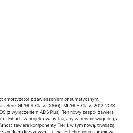
ott amortyzator z zawieszeniem pneumatycznym,
es-Benz GL/GLS-Class (X166) i ML/GLE-Class 2012-2018
ADS (z wyłączeniem ADS Plus). Ten nowy zespół zawiera
zator Eibach, zaprojektowany tak, aby zapewnić wygodną, a
rnott zawiera komponenty Tier 1, w tym nową, trwalszą,
 sznurkiem krzyżowym. Tuleja jest chroniona aluminiową