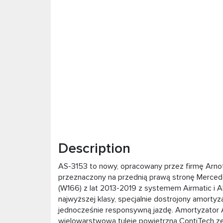
Description
AS-3153 to nowy, opracowany przez firmę Arn
przeznaczony na przednią prawą stronę Merced
(W166) z lat 2013-2019 z systemem Airmatic i 
najwyższej klasy, specjalnie dostrojony amorty
jednocześnie responsywną jazdę. Amortyzator A
wielowarstwową tuleję powietrzną ContiTech ze