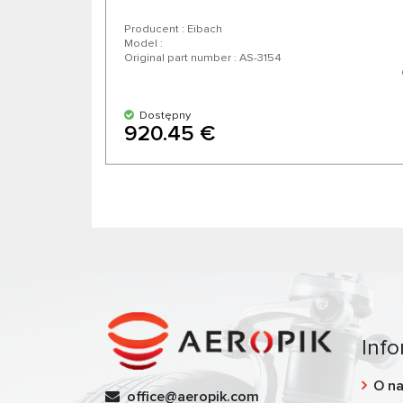
Producent : Eibach
Model :
Original part number : AS-3154
Dostępny
920.45 €
Info
O n
office@aeropik.com