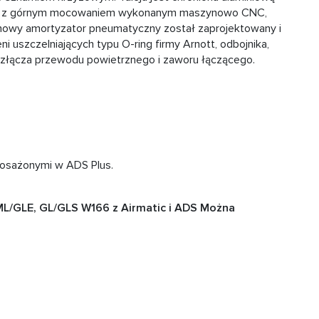
zona z górnym mocowaniem wykonanym maszynowo CNC,
n nowy amortyzator pneumatyczny został zaprojektowany i
 uszczelniających typu O-ring firmy Arnott, odbojnika,
 złącza przewodu powietrznego i zaworu łączącego.
posażonymi w ADS Plus.
L/GLE, GL/GLS W166 z Airmatic i ADS Można