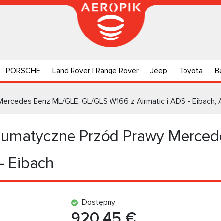
PORSCHE
Land Rover | Range Rover
Jeep
Toyota
B
ercedes Benz ML/GLE, GL/GLS W166 z Airmatic i ADS - Eibach,
umatyczne Przód Prawy Merced
- Eibach
Dostępny
920.45 €