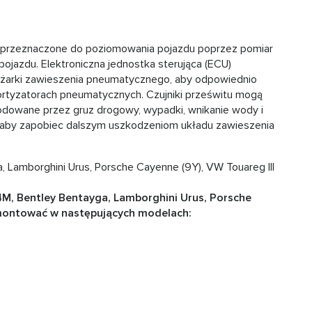
są przeznaczone do poziomowania pojazdu poprzez pomiar
ojazdu. Elektroniczna jednostka sterująca (ECU)
rężarki zawieszenia pneumatycznego, aby odpowiednio
ortyzatorach pneumatycznych. Czujniki prześwitu mogą
odowane przez gruz drogowy, wypadki, wnikanie wody i
ć, aby zapobiec dalszym uszkodzeniom układu zawieszenia
 Lamborghini Urus, Porsche Cayenne (9Y), VW Touareg III
4M, Bentley Bentayga, Lamborghini Urus, Porsche
amontować w następujących modelach: