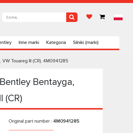
entley
Inne marki
Kategoria
Silniki (marki)
, VW Touareg III (CR), 4M0941285
Bentley Bentayga,
I (CR)
Original part number :
4M0941285