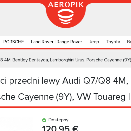
PORSCHE
Land Rover | Range Rover
Jeep
Toyota
B
8 4M, Bentley Bentayga, Lamborghini Urus, Porsche Cayenne (9Y)
i przedni lewy Audi Q7/Q8 4M, 
che Cayenne (9Y), VW Touareg II
Dostępny
120.95 €