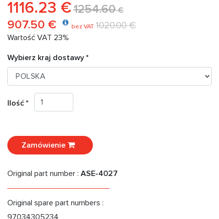
1116.23 €
1254.60
€
907.50 €
1020.00 €
bez VAT
Wartość VAT 23%
Wybierz kraj dostawy *
Ilość *
Zamówienie
Original part number :
ASE-4027
Original spare part numbers :
97034305234