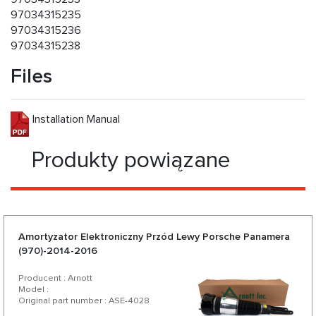
97034315235
97034315236
97034315238
Files
Installation Manual
Produkty powiązane
Amortyzator Elektroniczny Przód Lewy Porsche Panamera
(970)-2014-2016
Producent : Arnott
Model :
Original part number : ASE-4028