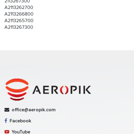
2113267300
A2113262700
A2113266800
A2113265700
A2113267300
office@aeropik.com
Facebook
YouTube