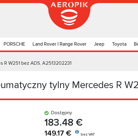
PORSCHE
Land Rover | Range Rover
Jeep
Toyota
B
es R W251 bez ADS, A2513202231
umatyczny tylny Mercedes R W
Dostępny
183.48 €
149.17 €
bez VAT