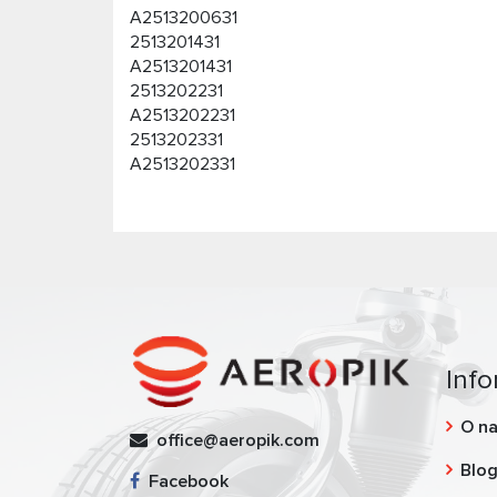
A2513200631
2513201431
A2513201431
2513202231
A2513202231
2513202331
A2513202331
Info
O n
office@aeropik.com
Blo
Facebook