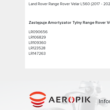
Land Rover Range Rover Velar L560 (2017 - 20
Zastępuje Amortyzator Tylny Range Rover Ve
LR090656
LR106829
LR109360
LR123528
LR147263
Info