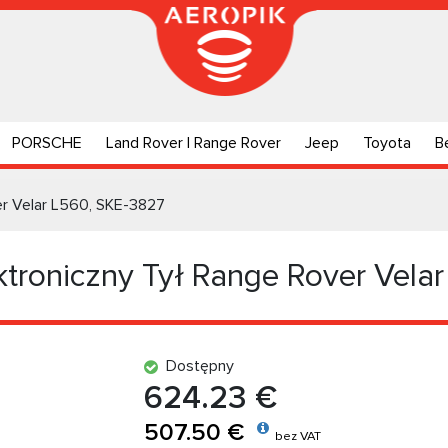
PORSCHE
Land Rover | Range Rover
Jeep
Toyota
B
er Velar L560, SKE-3827
troniczny Tył Range Rover Vela
Dostępny
624.23 €
507.50 €
bez VAT