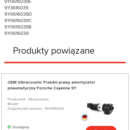
9Y0616039E
9Y3616039
9Y0616039D
9Y0616039C
9Y0616039B
9Y0616039
Produkty powiązane
OEM Vibracoustic Przedni prawy amortyzator
pneumatyczny Porsche Cayenne 9Y
Producent : Vibracoustic
Model :
Original part number : 9Y0616040
Dostępny