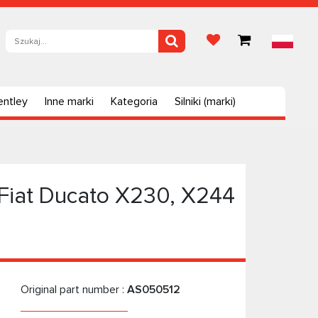
entley
Inne marki
Kategoria
Silniki (marki)
Fiat Ducato X230, X244
Original part number :
AS050512