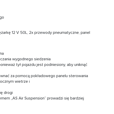
go
żarkę 12 V 50L, 2x przewody pneumatyczne, panel
 na
zczania wygodnego siedzenia
ponieważ tył pojazdu jest podniesiony, aby uniknąć
ównać za pomocą pokładowego panelu sterowania
bocznym wietrze i
ię drogi
temem „AS Air Suspension” prowadzi się bardziej