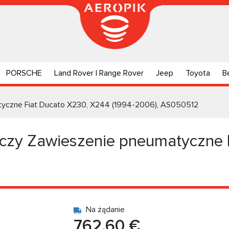
PORSCHE
Land Rover | Range Rover
Jeep
Toyota
B
yczne Fiat Ducato X230, X244 (1994-2006), AS050512
zy Zawieszenie pneumatyczne 
Na żądanie
762.60 €