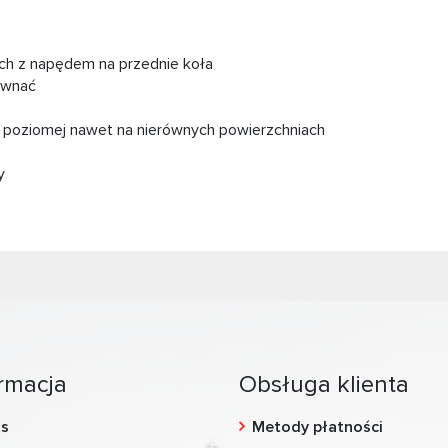
ch z napędem na przednie koła
równać
 poziomej nawet na nierównych powierzchniach
y
rmacja
Obsługa klienta
as
Metody płatności