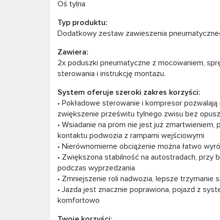
Oś tylna
Typ produktu:
Dodatkowy zestaw zawieszenia pneumatyczne
Zawiera:
2x poduszki pneumatyczne z mocowaniem, sprę
sterowania i instrukcję montażu.
System oferuje szeroki zakres korzyści:
• Pokładowe sterowanie i kompresor pozwalają
zwiększenie prześwitu tylnego zwisu bez opus
• Wsiadanie na prom nie jest już zmartwieniem, 
kontaktu podwozia z rampami wejściowymi
• Nierównomierne obciążenie można łatwo wyr
• Zwiększona stabilność na autostradach, przy 
podczas wyprzedzania
• Zmniejszenie roli nadwozia, lepsze trzymanie s
• Jazda jest znacznie poprawiona, pojazd z sys
komfortowo
Twoje korzyści: