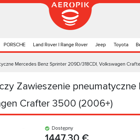
PORSCHE
Land Rover | Range Rover
Jeep
Toyota
B
czne Mercedes Benz Sprinter 209D/318CDI, Volkswagen Crafte
zy Zawieszenie pneumatyczne M
gen Crafter 3500 (2006+)
Dostępny
1447.30 €