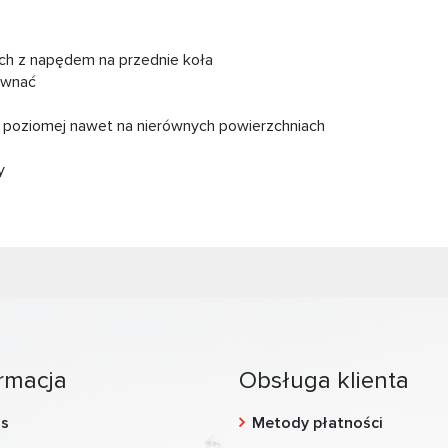
ch z napędem na przednie koła
równać
 poziomej nawet na nierównych powierzchniach
y
rmacja
Obsługa klienta
as
Metody płatności