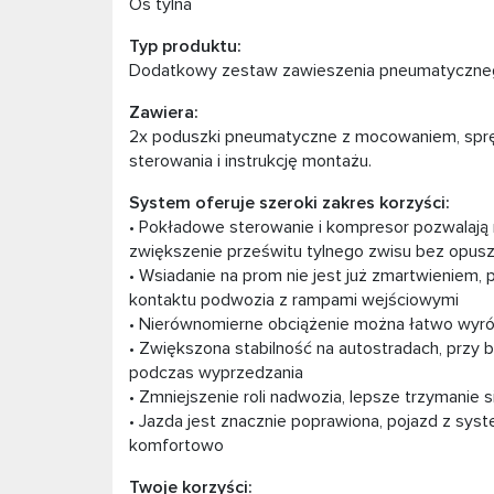
Oś tylna
Typ produktu:
Dodatkowy zestaw zawieszenia pneumatyczne
Zawiera:
2x poduszki pneumatyczne z mocowaniem, sprę
sterowania i instrukcję montażu.
System oferuje szeroki zakres korzyści:
• Pokładowe sterowanie i kompresor pozwalają
zwiększenie prześwitu tylnego zwisu bez opus
• Wsiadanie na prom nie jest już zmartwieniem, 
kontaktu podwozia z rampami wejściowymi
• Nierównomierne obciążenie można łatwo wyr
• Zwiększona stabilność na autostradach, przy 
podczas wyprzedzania
• Zmniejszenie roli nadwozia, lepsze trzymanie s
• Jazda jest znacznie poprawiona, pojazd z sys
komfortowo
Twoje korzyści: