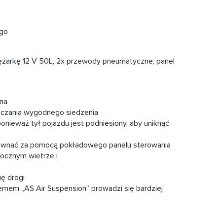
go
żarkę 12 V 50L, 2x przewody pneumatyczne, panel
 na
zczania wygodnego siedzenia
ponieważ tył pojazdu jest podniesiony, aby uniknąć
ównać za pomocą pokładowego panelu sterowania
bocznym wietrze i
ię drogi
temem „AS Air Suspension” prowadzi się bardziej