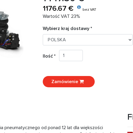
1176.67 €
bez VAT
Wartość VAT 23%
Wybierz kraj dostawy *
Ilość *
Zamówienie
F
ia pneumatycznego od ponad 12 lat dla większości