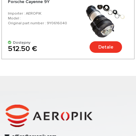
Porsche Cayenne 9Y
Importer : AEROPIK
Model :
Original part number : 9Y0616040
Dostępny
Detale
512.50 €