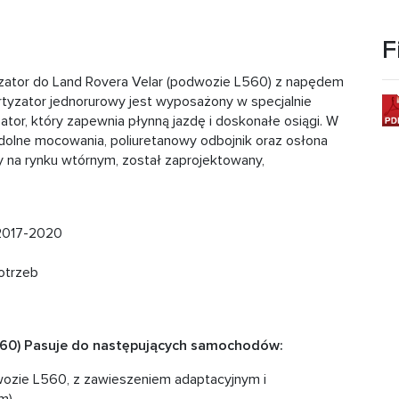
F
yzator do Land Rovera Velar (podwozie L560) z napędem
rtyzator jednorurowy jest wyposażony w specjalnie
tor, który zapewnia płynną jazdę i doskonałe osiągi. W
 dolne mocowania, poliuretanowy odbojnik oraz osłona
y na rynku wtórnym, został zaprojektowany,
 2017-2020
otrzeb
560) Pasuje do następujących samochodów:
ozie L560, z zawieszeniem adaptacyjnym i