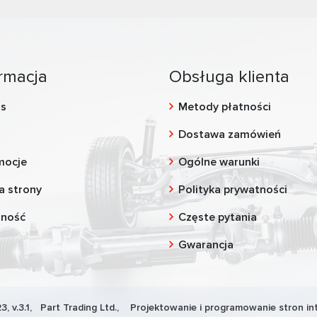
rmacja
Obsługa klienta
as
Metody płatności
g
Dostawa zamówień
mocje
Ogólne warunki
a strony
Polityka prywatności
zność
Częste pytania
Gwarancja
3, v.3.1,
Part Trading Ltd.
, Projektowanie i programowanie stron in