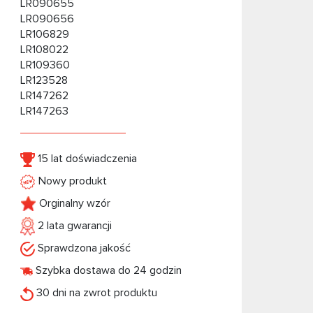
LR090655
LR090656
LR106829
LR108022
LR109360
LR123528
LR147262
LR147263
15 lat doświadczenia
Nowy produkt
Orginalny wzór
2 lata gwarancji
Sprawdzona jakość
Szybka dostawa do 24 godzin
30 dni na zwrot produktu