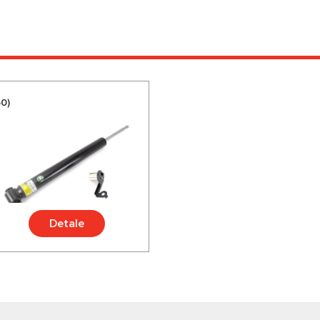
0)
Detale