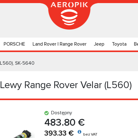
PORSCHE
Land Rover | Range Rover
Jeep
Toyota
B
(L560), SK-5640
Lewy Range Rover Velar (L560)
Dostępny
483.80 €
393.33 €
bez VAT