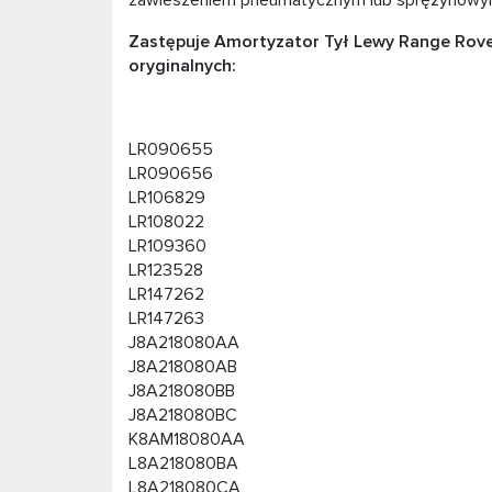
zawieszeniem pneumatycznym lub sprężynowy
Zastępuje Amortyzator Tył Lewy Range Rove
oryginalnych:
LR090655
LR090656
LR106829
LR108022
LR109360
LR123528
LR147262
LR147263
J8A218080AA
J8A218080AB
J8A218080BB
J8A218080BC
K8AM18080AA
L8A218080BA
L8A218080CA