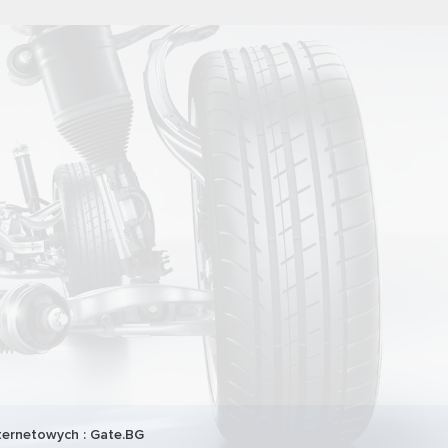
ternetowych :
Gate.BG