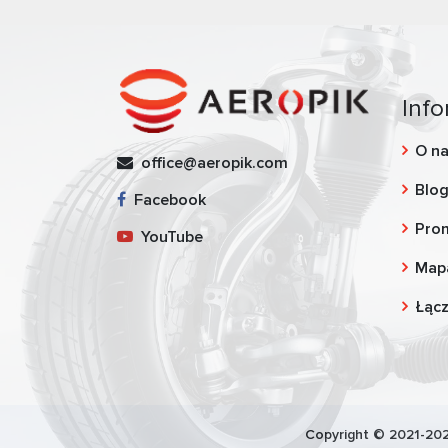
Info
O n
office@aeropik.com
Blo
Facebook
Pro
YouTube
Map
Łąc
Copyright © 2021-202