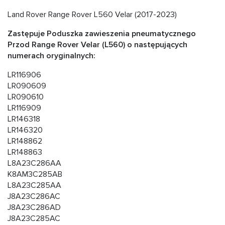
Land Rover Range Rover L560 Velar (2017-2023)
Zastępuje Poduszka zawieszenia pneumatycznego
Przod Range Rover Velar (L560) o następujących
numerach oryginalnych:
LR116906
LR090609
LR090610
LR116909
LR146318
LR146320
LR148862
LR148863
L8A23C286AA
K8AM3C285AB
L8A23C285AA
J8A23C286AC
J8A23C286AD
J8A23C285AC