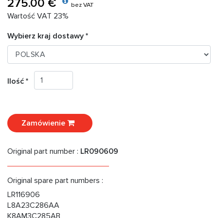
275.00 €
bez VAT
Wartość VAT 23%
Wybierz kraj dostawy *
Ilość *
Zamówienie
Original part number :
LR090609
Original spare part numbers :
LR116906
L8A23C286AA
K8AM3C285AB