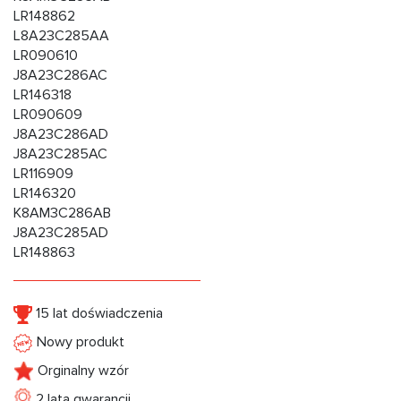
LR148862
L8A23C285AA
LR090610
J8A23C286AC
LR146318
LR090609
J8A23C286AD
J8A23C285AC
LR116909
LR146320
K8AM3C286AB
J8A23C285AD
LR148863
15 lat doświadczenia
Nowy produkt
Orginalny wzór
2 lata gwarancji