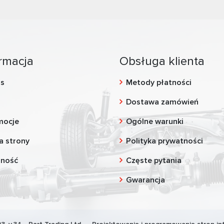
rmacja
Obsługa klienta
as
Metody płatności
g
Dostawa zamówień
mocje
Ogólne warunki
a strony
Polityka prywatności
zność
Częste pytania
Gwarancja