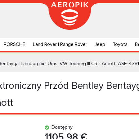
PORSCHE
Land Rover | Range Rover
Jeep
Toyota
B
entayga, Lamborghini Urus, VW Touareg III CR - Arnott, ASE-4381
troniczny Przód Bentley Bentay
nott
Dostępny
1105.98 €