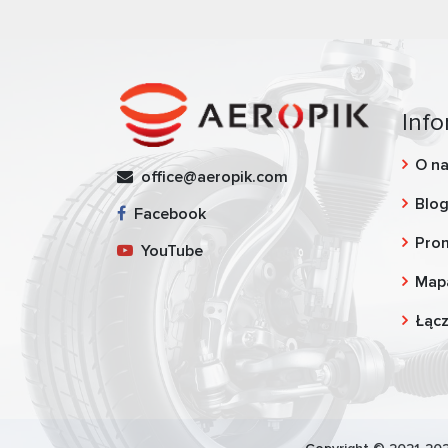
Info
O n
office@aeropik.com
Blo
Facebook
Pro
YouTube
Map
Łąc