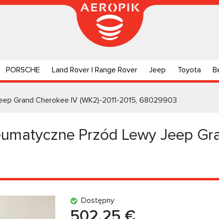
PORSCHE
Land Rover | Range Rover
Jeep
Toyota
B
eep Grand Cherokee IV (WK2)-2011-2015, 68029903
umatyczne Przód Lewy Jeep Gra
Dostępny
502.25 €