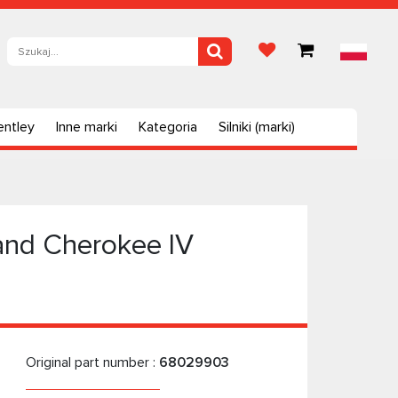
entley
Inne marki
Kategoria
Silniki (marki)
nd Cherokee IV
Original part number :
68029903