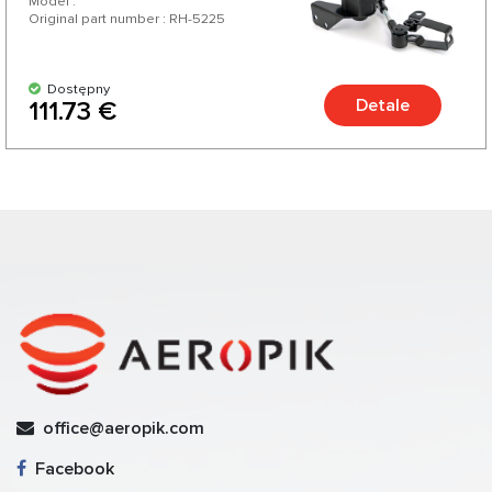
Model :
Original part number : RH-5225
Dostępny
Detale
111.73 €
office@aeropik.com
Facebook