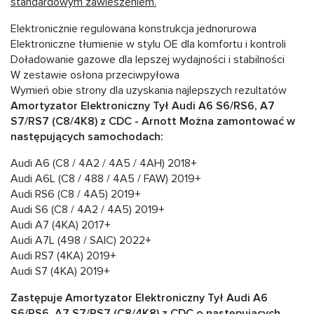
standardowym zawieszeniem.
Elektronicznie regulowana konstrukcja jednorurowa
Elektroniczne tłumienie w stylu OE dla komfortu i kontroli
Doładowanie gazowe dla lepszej wydajności i stabilności
W zestawie osłona przeciwpyłowa
Wymień obie strony dla uzyskania najlepszych rezultatów
Amortyzator Elektroniczny Tył Audi A6 S6/RS6, A7
S7/RS7 (C8/4K8) z CDC - Arnott Można zamontować w
następujących samochodach:
Audi A6 (C8 / 4A2 / 4A5 / 4AH) 2018+
Audi A6L (C8 / 488 / 4A5 / FAW) 2019+
Audi RS6 (C8 / 4A5) 2019+
Audi S6 (C8 / 4A2 / 4A5) 2019+
Audi A7 (4KA) 2017+
Audi A7L (498 / SAIC) 2022+
Audi RS7 (4KA) 2019+
Audi S7 (4KA) 2019+
Zastępuje Amortyzator Elektroniczny Tył Audi A6
S6/RS6, A7 S7/RS7 (C8/4K8) z CDC o następujących