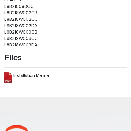
LR140223
L8B218080CC
L8B218W002CB
L8B218W002CC
L8B218W002DA
L8B218W003CB
L8B218W003CC
L8B218W003DA
Files
Installation Manual