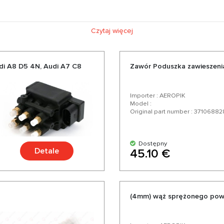
Czytaj więcej
di A8 D5 4N, Audi А7 C8
Zawór Poduszka zawieszen
Importer : AEROPIK
Model :
Original part number : 3710688
Dostępny
Detale
45.10 €
(4mm) wąż sprężonego powi