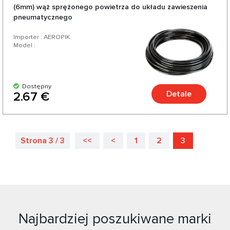
(6mm) wąż sprężonego powietrza do układu zawieszenia
pneumatycznego
Importer : AEROPIK
Model :
Dostępny
Detale
2.67 €
Strona 3 / 3
<<
<
1
2
3
Najbardziej poszukiwane marki