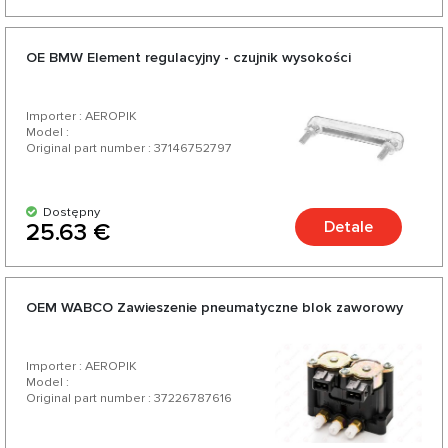
OE BMW Element regulacyjny - czujnik wysokości
Importer : AEROPIK
Model :
Original part number : 37146752797
Dostępny
Detale
25.63 €
OEM WABCO Zawieszenie pneumatyczne blok zaworowy
Importer : AEROPIK
Model :
Original part number : 37226787616