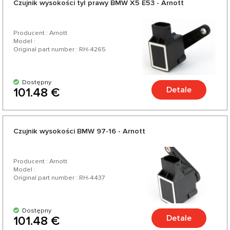
Czujnik wysokości tyl prawy BMW X5 E53 - Arnott
ponad 200 produktów do Twojego samochodu.
Producent : Arnott
Model :
Original part number : RH-4265
Dostępny
Detale
101.48 €
Czujnik wysokości BMW 97-16 - Arnott
Producent : Arnott
Model :
Original part number : RH-4437
Dostępny
Detale
101.48 €