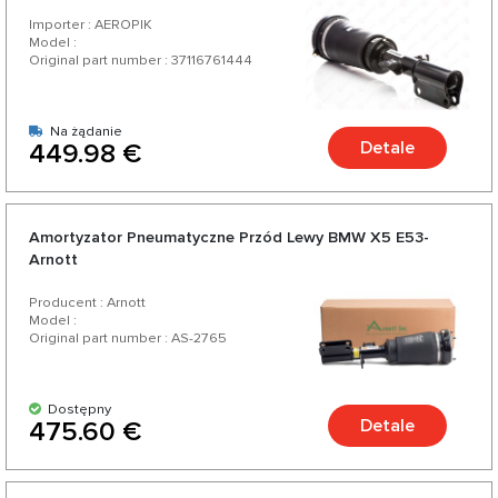
Importer : AEROPIK
Model :
Original part number : 37116761444
Na żądanie
Detale
449.98 €
Amortyzator Pneumatyczne Przód Lewy BMW X5 Е53-
Arnott
Producent : Arnott
Model :
Original part number : AS-2765
Dostępny
Detale
475.60 €