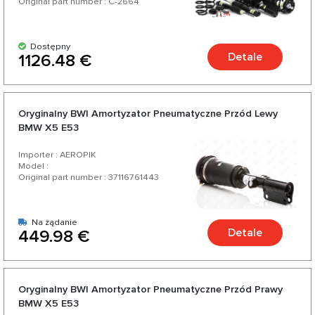
Original part number : C-2664
Dostępny
Detale
1126.48 €
Oryginalny BWI Amortyzator Pneumatyczne Przód Lewy
BMW X5 E53
Importer : AEROPIK
Model :
Original part number : 37116761443
Na żądanie
Detale
449.98 €
Oryginalny BWI Amortyzator Pneumatyczne Przód Prawy
BMW X5 E53