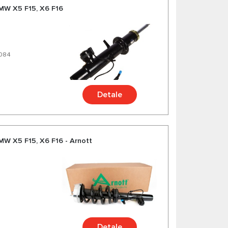
MW X5 F15, X6 F16
5084
Detale
MW X5 F15, X6 F16 - Arnott
Detale