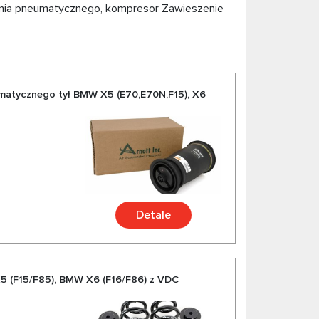
enia pneumatycznego, kompresor Zawieszenie
dostawy. Wybierając nas, wybierasz wysokiej
ę doskonałym stosunkiem jakości do ceny,
matycznego tył BMW X5 (E70,E70N,F15), X6
Detale
5 (F15/F85), BMW X6 (F16/F86) z VDC