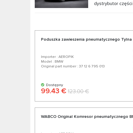
dystrybutor częśc
pneumatyczne, amortyzatory do BMW X6 F16 > 2
jakości części do swojego BMW X6 F16 > 2014 o
szeroką gamą i różnorodnością ponad 200 pro
Poduszka zawieszenia pneumatycznego Tyln
Importer : AEROPIK
Model : BMW
Original part number : 37 12 6 795 013
Dostępny
99.43 €
123.00 €
WABCO Original Komresor pneumatycznego 