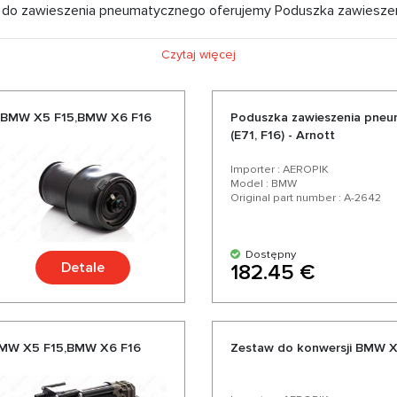
i do zawieszenia pneumatycznego oferujemy Poduszka zawiesz
014 w konkurencyjnych cenach oraz z możliwością ekspresowej 
Czytaj więcej
d zaufanych niemieckich i amerykańskich producentów. Ciesz si
duktów do Twojego samochodu.
a BMW X5 F15,BMW X6 F16
Poduszka zawieszenia pneu
(E71, F16) - Arnott
Importer : AEROPIK
Model : BMW
Original part number : A-2642
Dostępny
Detale
182.45 €
BMW X5 F15,BMW X6 F16
Zestaw do konwersji BMW X