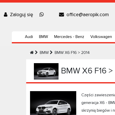
Zaloguj się
office@aeropik.com
Audi
BMW
Mercedes - Benz
Volkswagen
BMW
BMW X6 F16 > 2014
BMW X6 F16 >
Części zawieszen
generacja X6 - BM
skrzynią biegów i 