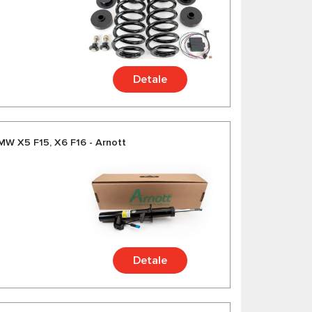
Detale
MW X5 F15, X6 F16 - Arnott
Detale