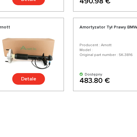
490.98 €
rnott
Amortyzator Tył Prawy BMW 
Producent : Arnott
Model :
Original part number : SK-3816
Dostępny
Detale
483.80 €