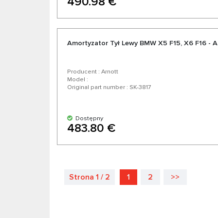
490.98 €
Amortyzator Tył Lewy BMW X5 F15, X6 F16 - A
Producent : Arnott
Model :
Original part number : SK-3817
Dostępny
483.80 €
Strona 1 / 2
1
2
>>