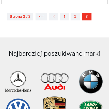
Strona 3 / 3
<<
<
1
2
3
Najbardziej poszukiwane marki