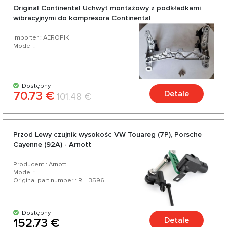
Original Continental Uchwyt montażowy z podkładkami
wibracyjnymi do kompresora Continental
Importer : AEROPIK
Model :
Dostępny
70.73 €
Detale
101.48 €
Przod Lewy czujnik wysokośc VW Touareg (7P), Porsche
Cayenne (92A) - Arnott
Producent : Arnott
Model :
Original part number : RH-3596
Dostępny
Detale
152.73 €