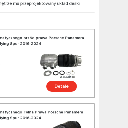
Wnętrze ma przeprojektowany układ deski
Centralnie zamontowany obrotomierz również
ymi udogodnieniami technologicznymi i
oduszka zawieszenia pneumatycznego,
h oraz z możliwością ekspresowej dostawy.
umatycznego przód prawa Porsche Panamera
 Flying Spur 2016-2024
eckich i amerykańskich producentów. Ciesz się
ochodu.
2
Detale
matycznego Tylna Prawa Porsche Panamera
 Flying Spur 2016-2024