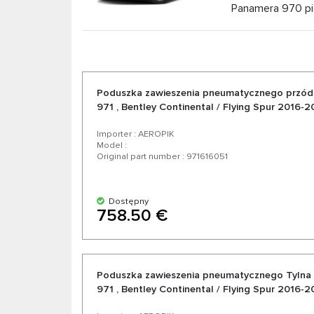
Panamera 970 pie
rozdzielczej, z powierzchniami wrażliwymi na d
pochodzi z Porsche 356 A z 1955 roku. Porsc
kosztowną skórzaną tapicerką. Jako oficjalny
kompresor Zawieszenie pneumatyczne, amortyz
Poduszka zawieszenia pneumatycznego przód
971 , Bentley Continental / Flying Spur 2016-
Wybierając nas, wybierasz wysokiej jakości cz
doskonałym stosunkiem jakości do ceny, szer
Importer : AEROPIK
Model :
Original part number : 971616051
Dostępny
758.50 €
Poduszka zawieszenia pneumatycznego Tylna
971 , Bentley Continental / Flying Spur 2016-