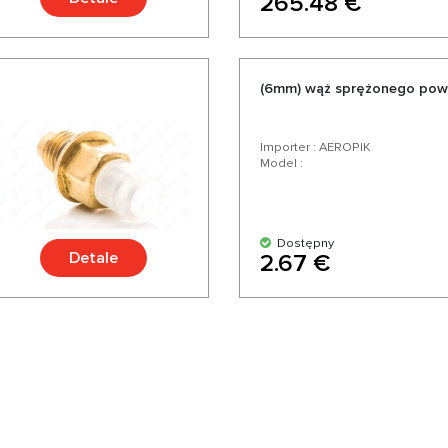
265.48 €
(6mm) wąż sprężonego powi
Importer : AEROPIK
Model :
Dostępny
Detale
2.67 €