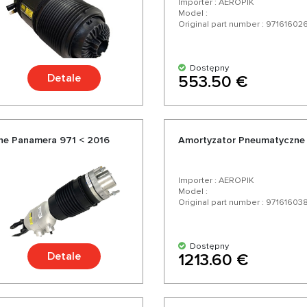
Importer : AEROPIK
Model :
Original part number : 97161602
Dostępny
Detale
553.50 €
he Panamera 971 < 2016
Amortyzator Pneumatyczne 
Importer : AEROPIK
Model :
Original part number : 97161603
Dostępny
Detale
1213.60 €