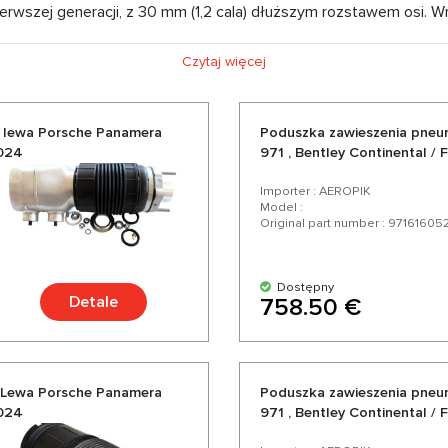
rwszej generacji, z 30 mm (1,2 cala) dłuższym rozstawem osi. 
otyk, które zastępują zestaw przycisków poprzedniej generacji. 
Czytaj więcej
he Panamera 971>2016 ma bogate wnętrze, naładowane nowoczesn
 dystrybutor części do zawieszenia pneumatycznego oferujemy P
atory do Porsche Panamera 971 > 2016 w konkurencyjnych cenac
 lewa Porsche Panamera
Poduszka zawieszenia pne
2024
971 , Bentley Continental /
ęści do swojego Porsche Panamera 971 > 2016 od zaufanych niemi
oką gamą i różnorodnością ponad 200 produktów do Twojego sam
Importer : AEROPIK
Model :
Original part number : 97161605
Dostępny
Detale
758.50 €
 Lewa Porsche Panamera
Poduszka zawieszenia pneu
2024
971 , Bentley Continental /