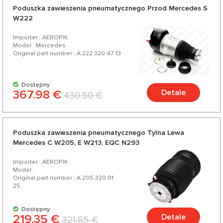
Poduszka zawieszenia pneumatycznego Przod Mercedes S
W222
Importer : AEROPIK
Model : Mercedes
Original part number : A 222 320 47 13
Dostępny
367.98 €
Detale
430.50 €
Poduszka zawieszenia pneumatycznego Tylna Lewa
Mercedes C W205, E W213, EQC N293
Importer : AEROPIK
Model :
Original part number : A 205 320 01
25
Dostępny
219.35 €
Detale
321.85 €