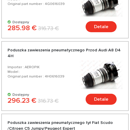
Original part number : 4G0616039
Dostępny
285.98 €
Detale
316.73 €
Poduszka zawieszenia pneumatycznego Przod Audi A8 D4
4H
Importer : AEROPIK
Model :
Original part number : 4H0616039
Dostępny
296.23 €
Detale
316.73 €
Poduszka zawieszenia pneumatycznego tył Fiat Scudo
/Citroen C5 Jumpy/Peugeot Expert