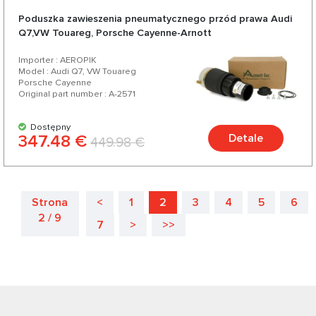
Poduszka zawieszenia pneumatycznego przód prawa Audi
Q7,VW Touareg, Porsche Cayenne-Arnott
Importer : AEROPIK
Model : Audi Q7, VW Touareg
Porsche Cayenne
Original part number : A-2571
Dostępny
347.48 €
Detale
449.98 €
Strona
<
1
2
3
4
5
6
2 / 9
7
>
>>