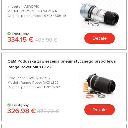
Importer : AEROPIK
Model : PORSCHE PANAMERA
Original part number : 97034305119
Dostępny
334.15 €
Detale
405.90 €
OEM Poduszka zawieszenia pneumatycznego przód lewa
Range Rover MK3 L322
Producent : BWI LR051702
Model : Range Rover MK3 L322
Original part number : LR051702
Dostępny
326.98 €
Detale
378.23 €