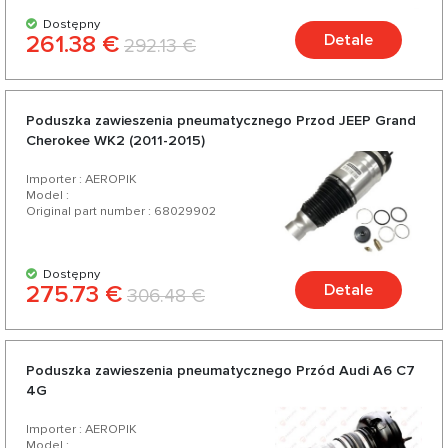
Dostępny
261.38 €
Detale
292.13 €
Poduszka zawieszenia pneumatycznego Przod JEEP Grand
Cherokee WK2 (2011-2015)
Importer : AEROPIK
Model :
Original part number : 68029902
Dostępny
275.73 €
Detale
306.48 €
Poduszka zawieszenia pneumatycznego Przód Audi A6 C7
4G
Importer : AEROPIK
Model :