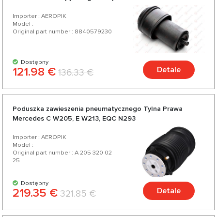
Importer : AEROPIK
Model :
Original part number : 8840579230
Dostępny
121.98 €
Detale
136.33 €
Poduszka zawieszenia pneumatycznego Tylna Prawa
Mercedes C W205, E W213, EQC N293
Importer : AEROPIK
Model :
Original part number : A 205 320 02
25
Dostępny
219.35 €
Detale
321.85 €