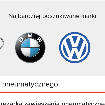
Najbardziej poszukiwane marki
a pneumatycznego
rężarka zawieszenia pneumatyczn