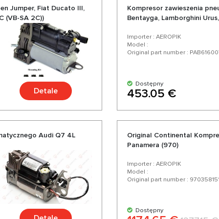
 Jumper, Fiat Ducato III,
Kompresor zawieszenia pne
2C (VB-SA 2C))
Bentayga, Lamborghini Urus
Importer : AEROPIK
Model :
Original part number : PAB61600
Dostępny
Detale
453.05 €
matycznego Audi Q7 4L
Original Continental Kompr
Panamera (970)
Importer : AEROPIK
Model :
Original part number : 97035815
Dostępny
Detale