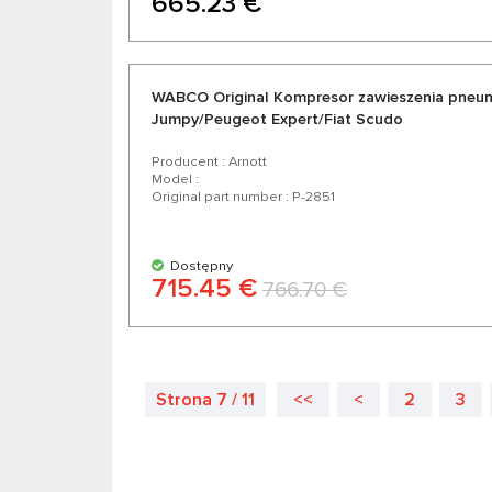
665.23 €
WABCO Original Kompresor zawieszenia pneu
Jumpy/Peugeot Expert/Fiat Scudo
Producent : Arnott
Model :
Original part number : P-2851
Dostępny
715.45 €
766.70 €
Strona 7 / 11
<<
<
2
3