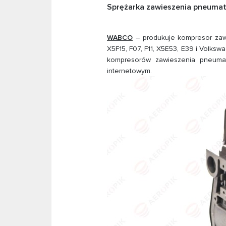
Sprężarka zawieszenia pneumaty
WABCO
– produkuje kompresor zaw
X5F15, F07, F11, X5E53, E39 i Volk
kompresorów zawieszenia pneuma
internetowym.