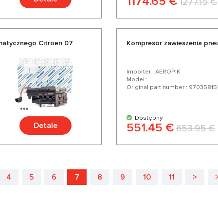
1174.65 €
1277.15 €
matycznego Citroen 07
Kompresor zawieszenia pne
Importer : AEROPIK
Model :
Original part number : 97035815
Dostępny
Detale
551.45 €
653.95 €
4
5
6
7
8
9
10
11
>