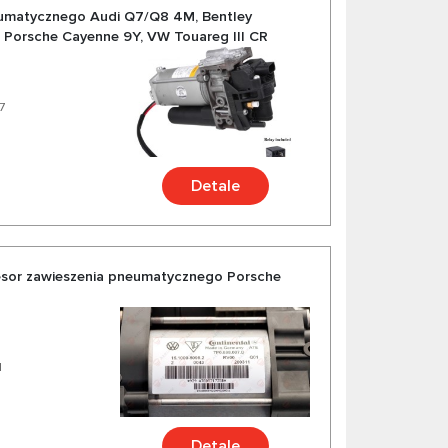
umatycznego Audi Q7/Q8 4M, Bentley
, Porsche Cayenne 9Y, VW Touareg III CR
7
Detale
esor zawieszenia pneumatycznego Porsche
1
Detale