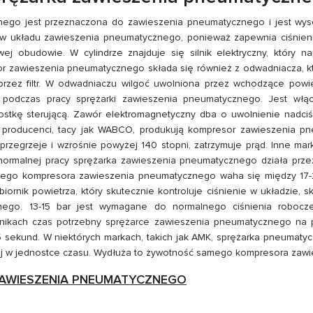
ego jest przeznaczona do zawieszenia pneumatycznego i jest wys
w układu zawieszenia pneumatycznego, ponieważ zapewnia ciśnieni
j obudowie. W cylindrze znajduje się silnik elektryczny, który na
or zawieszenia pneumatycznego składa się również z odwadniacza, 
przez filtr. W odwadniaczu wilgoć uwolniona przez wchodzące powi
 podczas pracy sprężarki zawieszenia pneumatycznego. Jest włąc
stkę sterującą. Zawór elektromagnetyczny dba o uwolnienie nadciśni
zy producenci, tacy jak WABCO, produkują kompresor zawieszenia p
przegrzeje i wzrośnie powyżej 140 stopni, zatrzymuje prąd. Inne mark
y normalnej pracy sprężarka zawieszenia pneumatycznego działa prze
wego kompresora zawieszenia pneumatycznego waha się między 17
nik powietrza, który skutecznie kontroluje ciśnienie w układzie, s
nego. 13-15 bar jest wymagane do normalnego ciśnienia robocz
źnikach czas potrzebny sprężarce zawieszenia pneumatycznego na
5 sekund. W niektórych markach, takich jak AMK, sprężarka pneumatyc
iej w jednostce czasu. Wydłuża to żywotność samego kompresora za
 ZAWIESZENIA PNEUMATYCZNEGO