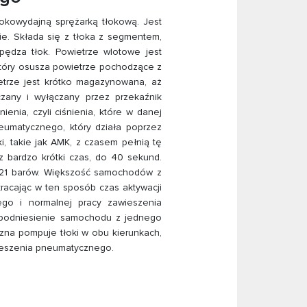
okowydajną sprężarką tłokową. Jest
e. Składa się z tłoka z segmentem,
pędza tłok. Powietrze wlotowe jest
który osusza powietrze pochodzące z
etrze jest krótko magazynowana, aż
zany i wyłączany przez przekaźnik
enia, czyli ciśnienia, które w danej
neumatycznego, który działa poprzez
i, takie jak AMK, z czasem pełnią tę
z bardzo krótki czas, do 40 sekund.
-21 barów. Większość samochodów z
kracając w ten sposób czas aktywacji
ego i normalnej pracy zawieszenia
 podniesienie samochodu z jednego
zna pompuje tłoki w obu kierunkach,
wieszenia pneumatycznego.