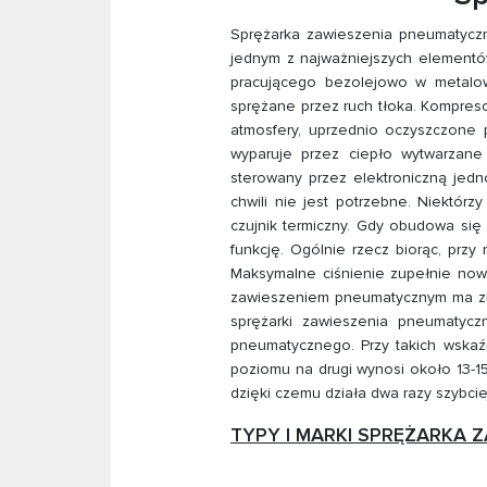
Sprężarka zawieszenia pneumatyczn
jednym z najważniejszych elementó
pracującego bezolejowo w metalowe
sprężane przez ruch tłoka. Kompres
atmosfery, uprzednio oczyszczone 
wyparuje przez ciepło wytwarzane
sterowany przez elektroniczną jedno
chwili nie jest potrzebne. Niektór
czujnik termiczny. Gdy obudowa się 
funkcję. Ogólnie rzecz biorąc, prz
Maksymalne ciśnienie zupełnie no
zawieszeniem pneumatycznym ma zbior
sprężarki zawieszenia pneumatycz
pneumatycznego. Przy takich wska
poziomu na drugi wynosi około 13-1
dzięki czemu działa dwa razy szybc
TYPY I MARKI SPRĘŻARKA