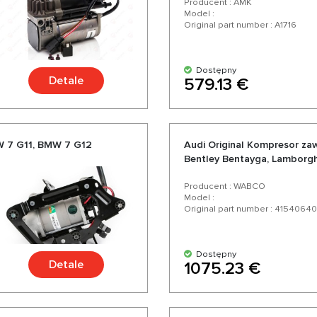
Producent : AMK
Model :
Original part number : A1716
Dostępny
Detale
579.13 €
 7 G11, BMW 7 G12
Audi Original Kompresor z
Bentley Bentayga, Lamborghi
CR
Producent : WABCO
Model :
Original part number : 41540640
Dostępny
Detale
1075.23 €