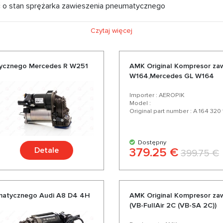
ć o stan sprężarka zawieszenia pneumatycznego
Czytaj więcej
tycznego Mercedes R W251
AMK Original Kompresor za
W164,Mercedes GL W164
Importer : AEROPIK
Model :
Original part number : A 164 320
Dostępny
Detale
379.25 €
399.75 €
matycznego Audi A8 D4 4H
AMK Original Kompresor za
(VB-FullAir 2C (VB-SA 2C))