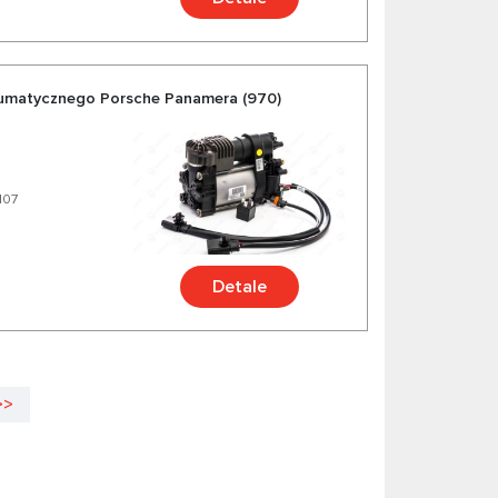
umatycznego Porsche Panamera (970)
107
Detale
>>