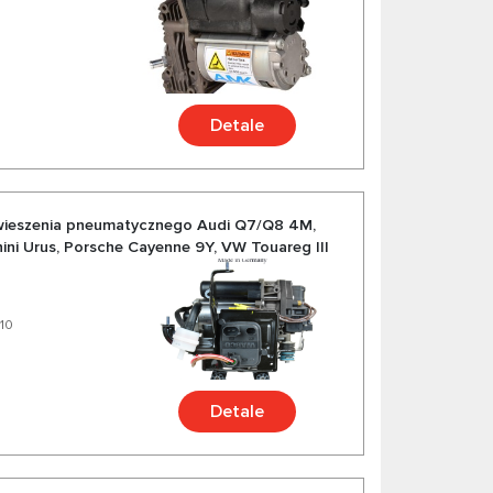
Detale
awieszenia pneumatycznego Audi Q7/Q8 4M,
ni Urus, Porsche Cayenne 9Y, VW Touareg III
10
Detale