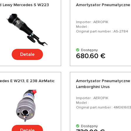
ód Lewy Mercedes S W223
Amortyzator Pneumatyczne
Importer : AEROPIK
Model :
Original part number : AS-2784
Dostępny
Detale
680.60 €
des E W213, E 238 AirMatic
Amortyzator Pneumatyczne 
Lamborghini Urus
Importer : AEROPIK
Model :
Original part number : 4M06160
Dostępny
Detale