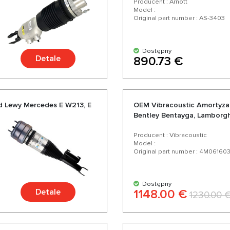
Producent : Arnott
Model :
Original part number : AS-3403
Dostępny
Detale
890.73 €
d Lewy Mercedes E W213, E
OEM Vibracoustic Amortyza
Bentley Bentayga, Lamborghi
Producent : Vibracoustic
Model :
Original part number : 4M06160
Dostępny
Detale
1148.00 €
1230.00 