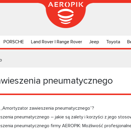
PORSCHE
Land Rover | Range Rover
Jeep
Toyota
B
o
awieszenia pneumatycznego
 „Amortyzator zawieszenia pneumatycznego”?
zenia pneumatycznego – jakie są zalety i korzyści z jego stoso
szenia pneumatycznego firmy AEROPIK: Możliwość profesjonalnej