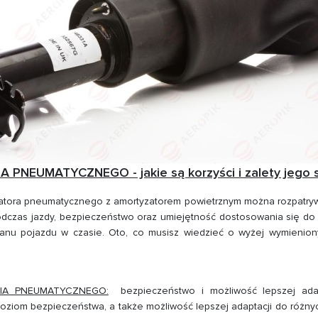
NEUMATYCZNEGO - jakie są korzyści i zalety jego 
yzatora pneumatycznego z amortyzatorem powietrznym można rozpatryw
 podczas jazdy, bezpieczeństwo oraz umiejętność dostosowania się d
anu pojazdu w czasie. Oto, co musisz wiedzieć o wyżej wymienion
IA PNEUMATYCZNEGO:
bezpieczeństwo i możliwość lepszej adapt
ziom bezpieczeństwa, a także możliwość lepszej adaptacji do różny