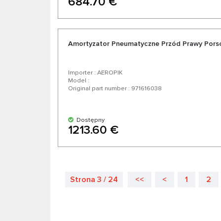
684.70 €
Amortyzator Pneumatyczne Przód Prawy Pors
Importer : AEROPIK
Model :
Original part number : 971616038
Dostępny
1213.60 €
Strona 3 / 24
<<
<
1
2