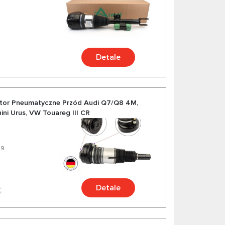
Detale
tor Pneumatyczne Przód Audi Q7/Q8 4M,
ni Urus, VW Touareg III CR
39
Detale
€