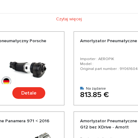
Czytaj więcej
 pneumatyczny Porsche
Amortyzator Pneumatyczne 
Importer : AEROPIK
Model :
Original part number : 9Y06160
Na żądanie
Detale
813.85 €
he Panamera 971 < 2016
Amortyzator Pneumatyczne
G12 bez XDrive - Arnott