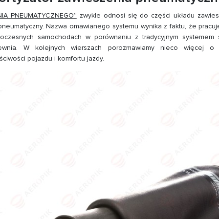
NIA PNEUMATYCZNEGO”
zwykle odnosi się do części układu zawi
 pneumatyczny. Nazwa omawianego systemu wynika z faktu, że pracu
woczesnych samochodach w porównaniu z tradycyjnym systemem
pewnia. W kolejnych wierszach porozmawiamy nieco więcej o 
iwości pojazdu i komfortu jazdy.