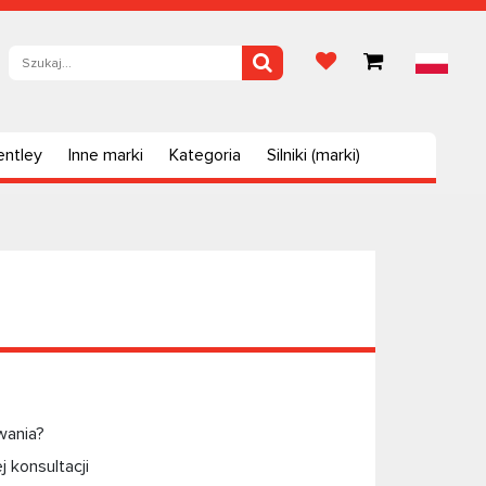
entley
Inne marki
Kategoria
Silniki (marki)
wania?
 konsultacji