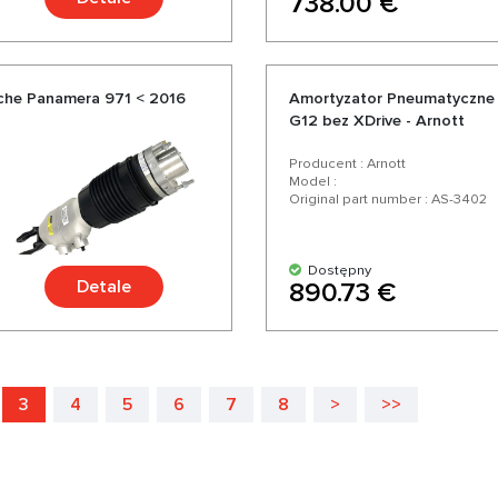
738.00 €
che Panamera 971 < 2016
Amortyzator Pneumatyczne
G12 bez XDrive - Arnott
Producent : Arnott
Model :
Original part number : AS-3402
Dostępny
Detale
890.73 €
3
4
5
6
7
8
>
>>