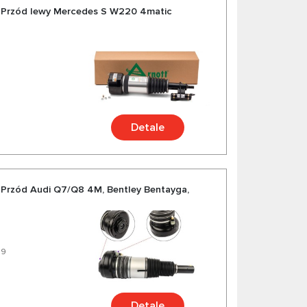
 Przód lewy Mercedes S W220 4matic
Detale
Przód Audi Q7/Q8 4M, Bentley Bentayga,
39
Detale