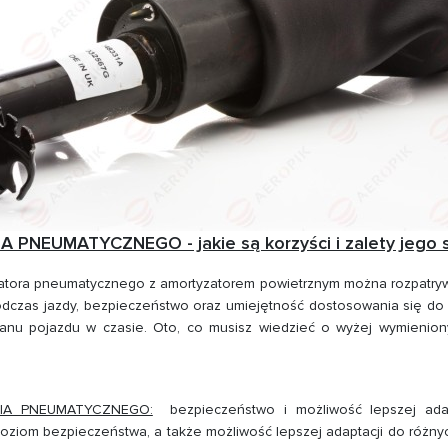
NEUMATYCZNEGO - jakie są korzyści i zalety jego 
yzatora pneumatycznego z amortyzatorem powietrznym można rozpatryw
 podczas jazdy, bezpieczeństwo oraz umiejętność dostosowania się d
anu pojazdu w czasie. Oto, co musisz wiedzieć o wyżej wymienion
IA PNEUMATYCZNEGO:
bezpieczeństwo i możliwość lepszej adapt
ziom bezpieczeństwa, a także możliwość lepszej adaptacji do różny