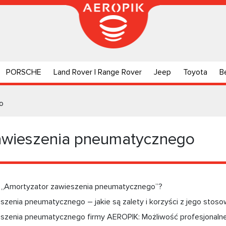
PORSCHE
Land Rover | Range Rover
Jeep
Toyota
B
o
awieszenia pneumatycznego
 „Amortyzator zawieszenia pneumatycznego”?
zenia pneumatycznego – jakie są zalety i korzyści z jego stoso
szenia pneumatycznego firmy AEROPIK: Możliwość profesjonalnej