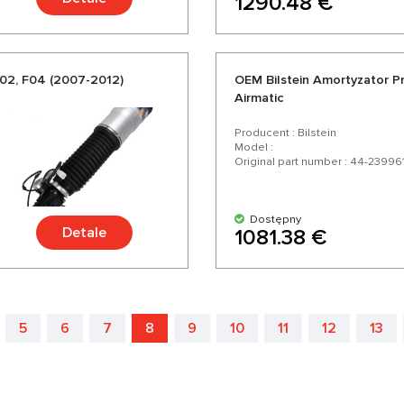
1290.48 €
02, F04 (2007-2012)
OEM Bilstein Amortyzator 
Airmatic
Producent : Bilstein
Model :
Original part number : 44-23996
Dostępny
Detale
1081.38 €
5
6
7
8
9
10
11
12
13