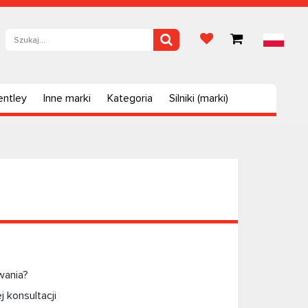
entley
Inne marki
Kategoria
Silniki (marki)
wania?
 konsultacji