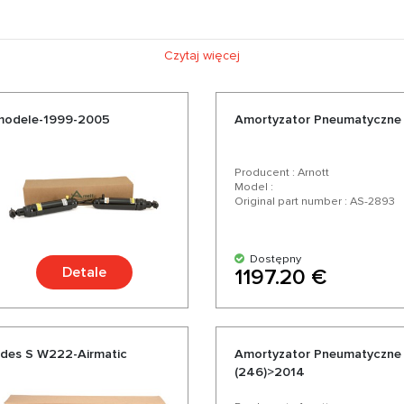
Czytaj więcej
 modele-1999-2005
Amortyzator Pneumatyczne 
Producent : Arnott
Model :
Original part number : AS-2893
Dostępny
Detale
1197.20 €
des S W222-Airmatic
Amortyzator Pneumatyczne 
(246)>2014