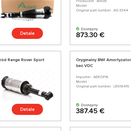
Producent : Arnott
Model :
Original part number : AS-3344
Dostępny
Detale
873.30 €
zód Range Rover Sport
Oryginalny BWI Amortyzator
bez VDC
Importer : AEROPIK
Model :
Original part number : LR016415
Dostępny
Detale
387.45 €