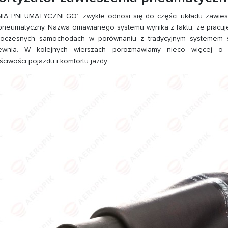
NIA PNEUMATYCZNEGO”
zwykle odnosi się do części układu zawi
 pneumatyczny. Nazwa omawianego systemu wynika z faktu, że pracu
woczesnych samochodach w porównaniu z tradycyjnym systemem
pewnia. W kolejnych wierszach porozmawiamy nieco więcej o 
iwości pojazdu i komfortu jazdy.