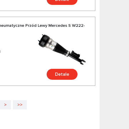
Pneumatyczne Przód Lewy Mercedes S W222-
1
Detale
>
>>