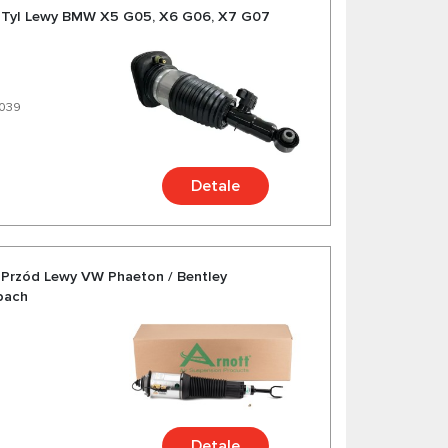
 Tyl Lewy BMW X5 G05, X6 G06, X7 G07
9039
Detale
Przód Lewy VW Phaeton / Bentley
ibach
Detale