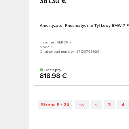
381.30 €
Amortyzator Pneumatyczne Tyl Lewy BMW 7 F
Importer : AEROPIK
Model :
Original part number : 37126796929
Dostępny
818.98 €
Strona 8 / 24
<<
<
3
4