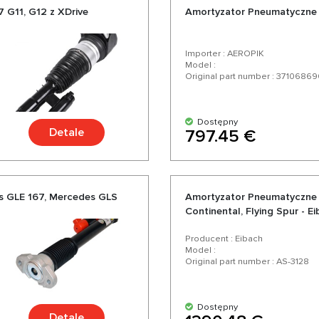
G11, G12 z XDrive
Amortyzator Pneumatyczne
Importer : AEROPIK
Model :
Original part number : 3710686
Dostępny
Detale
797.45 €
s GLE 167, Mercedes GLS
Amortyzator Pneumatyczne 
Continental, Flying Spur - E
Producent : Eibach
Model :
Original part number : AS-3128
Dostępny
Detale