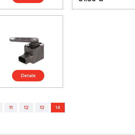
Detale
11
12
13
14