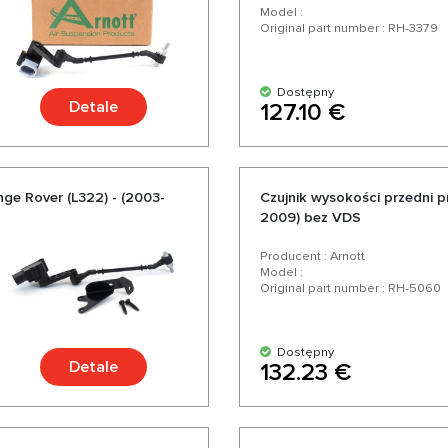
Model :
Original part number : RH-3379
Dostępny
Detale
127.10 €
ge Rover (L322) - (2003-
Czujnik wysokości przedni p
2009) bez VDS
Producent : Arnott
Model :
Original part number : RH-5060
Dostępny
Detale
132.23 €