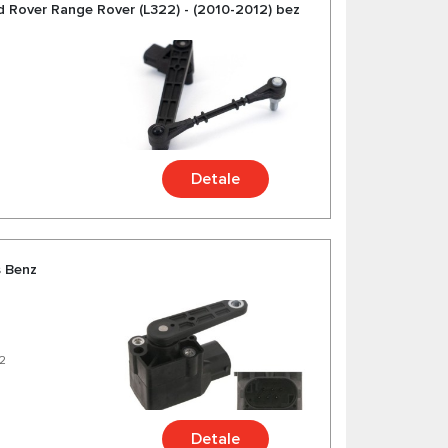
d Rover Range Rover (L322) - (2010-2012) bez
Detale
s Benz
2
Detale