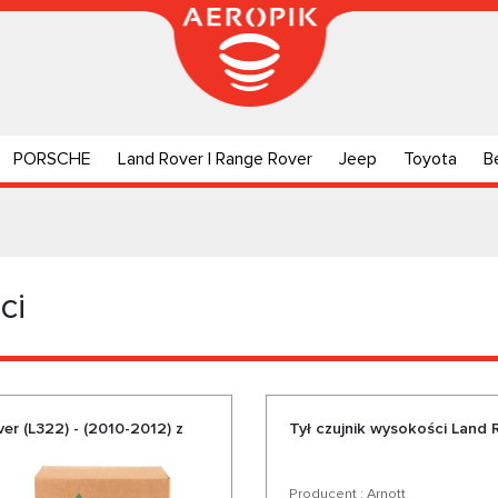
PORSCHE
Land Rover | Range Rover
Jeep
Toyota
B
ci
r (L322) - (2010-2012) z
Tył czujnik wysokości Land 
Producent : Arnott