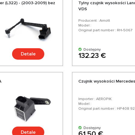
er (L322) - (2003-2009) bez
Tylny czujnik wysokości Lan
VDS
Producent : Arnott
Model :
Original part number : RH-5067
Dostępny
Detale
132.23 €
A
Czujnik wysokości Mercede
Importer : AEROPIK
Model :
Original part number : HP408 92
Dostępny
Detale
61.50 €