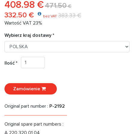
408.98 €
471.50
€
332.50 €
383.33 €
bez VAT
Wartość VAT 23%
Wybierz kraj dostawy *
Ilość *
Zamówienie
Original part number :
P-2192
Original spare part numbers :
A 220 320 01 04