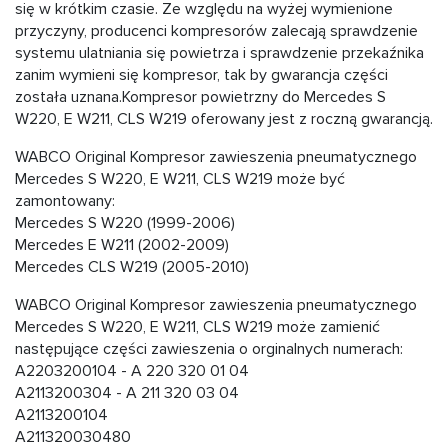
się w krótkim czasie. Ze względu na wyżej wymienione
przyczyny, producenci kompresorów zalecają sprawdzenie
systemu ulatniania się powietrza i sprawdzenie przekaźnika
zanim wymieni się kompresor, tak by gwarancja części
została uznana.Kompresor powietrzny do Mercedes S
W220, E W211, CLS W219 oferowany jest z roczną gwarancją.
WABCO Original Kompresor zawieszenia pneumatycznego
Mercedes S W220, E W211, CLS W219 może być
zamontowany:
Mercedes S W220 (1999-2006)
Mercedes E W211 (2002-2009)
Mercedes CLS W219 (2005-2010)
WABCO Original Kompresor zawieszenia pneumatycznego
Mercedes S W220, E W211, CLS W219 może zamienić
następujące części zawieszenia o orginalnych numerach:
A2203200104 - A 220 320 01 04
A2113200304 - A 211 320 03 04
A2113200104
A211320030480