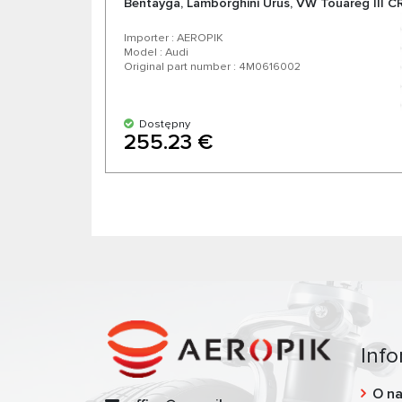
Bentayga, Lamborghini Urus, VW Touareg III C
Importer : AEROPIK
Model : Audi
Original part number : 4M0616002
Dostępny
255.23 €
Info
O n