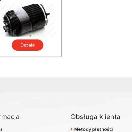
R
Detale
rmacja
Obsługa klienta
as
Metody płatności