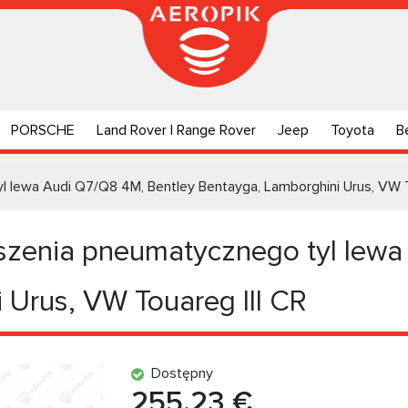
PORSCHE
Land Rover | Range Rover
Jeep
Toyota
B
 lewa Audi Q7/Q8 4M, Bentley Bentayga, Lamborghini Urus, VW 
zenia pneumatycznego tyl lewa
 Urus, VW Touareg III CR
Dostępny
255.23 €